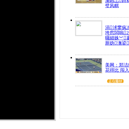
瀬鍜岀鐞
璧风帺
涓浗鐢疯
垮窞闆嗚
曪細姝︾
厠妫潕鍙
美网：郑洁
花得比 闯