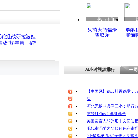
热点新闻
呆萌大熊猫滑
狗教
雪取乐
胖猫
三轮迎战莎拉波娃
洁成“蛇年第一掐”
24小时视频排行
一周
【中国风】德云社孟鹤堂：万
深
河北无腿老兵马三小：爬行19
信号灯Plus！浑身都亮
美国发言人即兴用中文回答
现代密码学之父如何保存密
“中华赏樱胜地”无锡太湖鼋