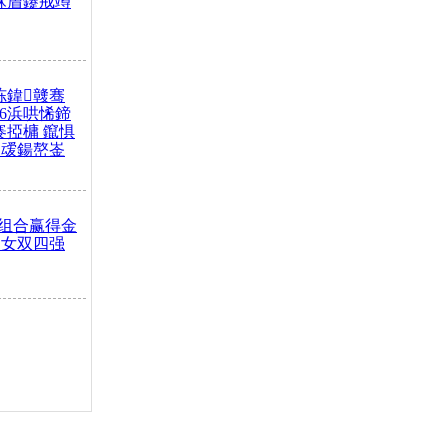
冧篃鑳戒竴
冻鍏竷骞
26浜哄悕鍗
褰掗槦 鑹惧
叆鍚嶅崟
组合赢得金
入女双四强