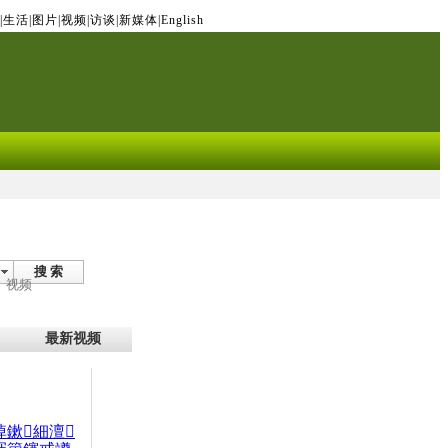
|
生活
|
图片
|
视频
|
访谈
|
新媒体
|
English
搜 索
视频
最新视频
晫鏉細澶