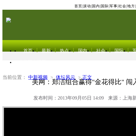
首页
|
滚动
|
国内
|
国际
|
军事
|
社会
|
地方
|
首页
最新
热点
国内
社会
国际
东北亚电视网
当前位置：
中新视频
>
体坛风云
>
正文
美网：郑洁组合赢得"金花得比" 闯
发布时间：2013年09月05日 14:09
来源：上海