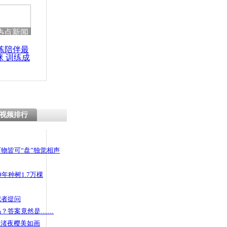
热点新闻
练陪伴最
咪 训练成
功瘦身
视频排行
物皆可“盘”独觉相声
年种树1.7万棵
记者提问
码？答案竟然是……
头渚夜樱美如画