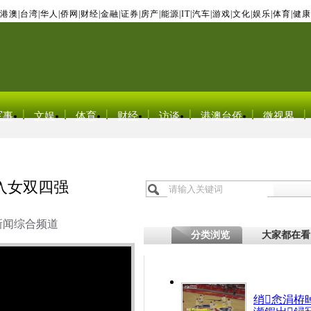
港澳
|
台湾
|
华人
|
侨网
|
财经
|
金融
|
证券
|
房产
|
能源
|
IT
|
汽车
|
游戏
|
文化
|
娱乐
|
体育
|
健康
军事
文娱
体育
财经
访谈
港澳台侨
微视界
入女双四强
新闻综合频道
分类浏览
大家都在看
绡悆涓栫