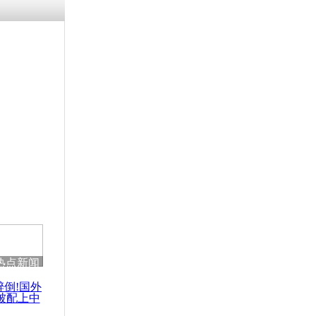
热点新闻
醉倒!国外
被配上中
国民乐