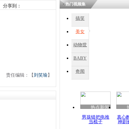
热门视频集
分享到：
搞笑
美女
动物世
界
BABY
秀
奇闻
责任编辑：【
刘笑瑜
】
热点新闻
男孩错把电推
真心
当梳子
神剧