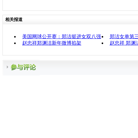
相关报道
美国网球公开赛：郑洁挺进女双八强
郑洁女单第
赵忠祥郑渊洁新年微博掐架
赵忠祥 郑渊