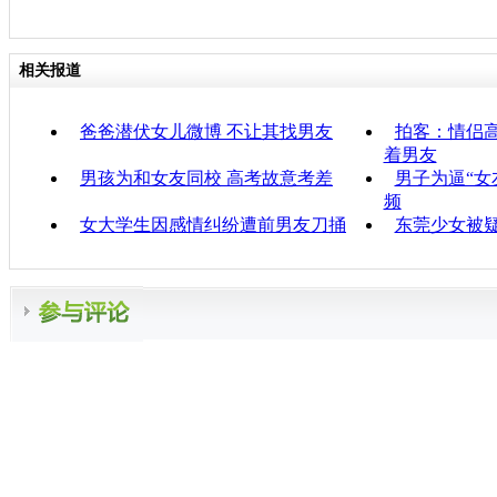
相关报道
爸爸潜伏女儿微博 不让其找男友
拍客：情侣高
着男友
男孩为和女友同校 高考故意考差
男子为逼“女
频
女大学生因感情纠纷遭前男友刀捅
东莞少女被疑