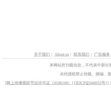
关于我们
|
About us
|
联系我们
|
广告服务
本网站所刊载信息，不代表中新社
未经授权禁止转载、摘编、
[
网上传播视听节目许可证（0106168）
] [
京ICP证040655号
] 