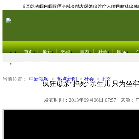
首页
|
滚动
|
国内
|
国际
|
军事
|
社会
|
地方
|
港澳
|
台湾
|
华人
|
侨网
|
财经
|
金融
|
首页
最新
热点
国内
社会
国际
东北亚电视网
当前位置：
中新视频
>
热点新闻
>
社会
>
正文
疯狂母亲“掐死”亲生儿 只为坐
发布时间：2013年09月06日 07:57
来源：