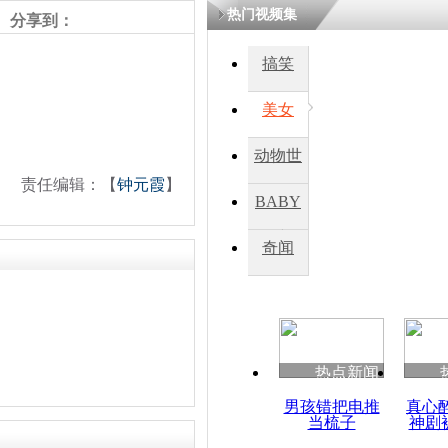
热门视频集
分享到：
搞笑
美女
动物世
责任编辑：【
钟元霞
】
界
BABY
秀
奇闻
热点新闻
男孩错把电推
真心
当梳子
神剧