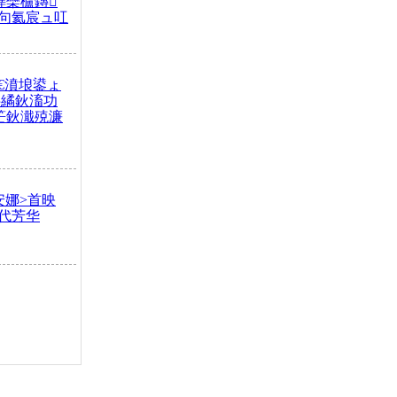
榫欒櫨鏄
句氦宸ュ叿
€濆埌鍙ょ
拌繘鈥滀功
笀鈥濈殑濂
安娜>首映
代芳华