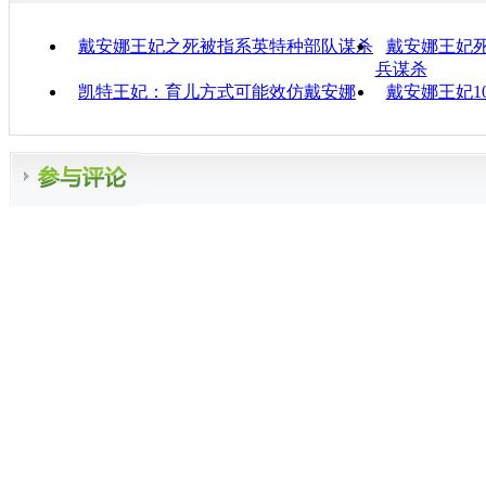
戴安娜王妃之死被指系英特种部队谋杀
戴安娜王妃死
兵谋杀
凯特王妃：育儿方式可能效仿戴安娜
戴安娜王妃1