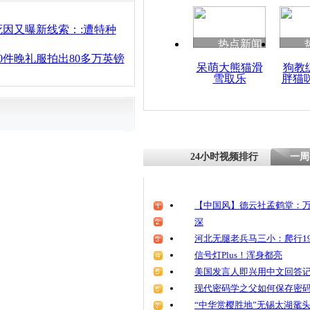
因又曝新线索：:遭特种
热点新闻
0件晚礼服拍出80多万英镑
呆萌大熊猫滑
狗教
雪取乐
胖猫
24小时视频排行
一周
【中国风】德云社孟鹤堂：万
深
河北无腿老兵马三小：爬行19
信号灯Plus！浑身都亮
美国发言人即兴用中文回答
现代密码学之父如何保存密
“中华赏樱胜地”无锡太湖鼋