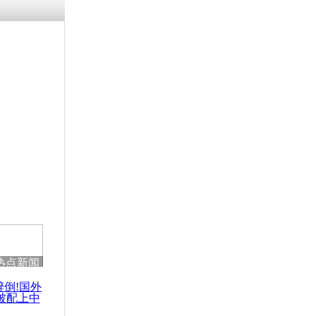
热点新闻
醉倒!国外
被配上中
国民乐