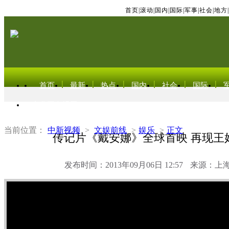
首页
|
滚动
|
国内
|
国际
|
军事
|
社会
|
地方
|
首页
最新
热点
国内
社会
国际
东北亚电视网
当前位置：
中新视频
>
文娱前线
>
娱乐
>
正文
传记片《戴安娜》全球首映 再现王
发布时间：2013年09月06日 12:57
来源：上