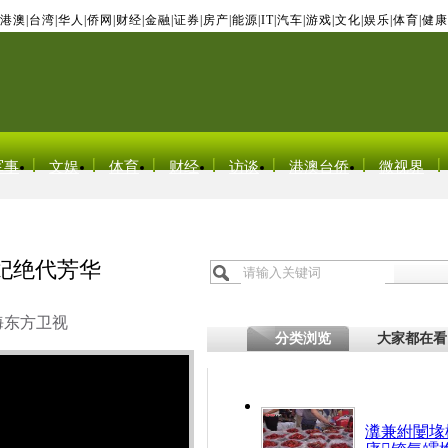
港澳
|
台湾
|
华人
|
侨网
|
财经
|
金融
|
证券
|
房产
|
能源
|
IT
|
汽车
|
游戏
|
文化
|
娱乐
|
体育
|
健康
军事
文娱
体育
财经
访谈
港澳台侨
微视界
妃绝代芳华
海东方卫视
分类浏览
大家都在看
瀵兼紨闄堟