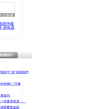
热点新闻
练陪伴最
咪 训练成
功瘦身
视频排行
物皆可“盘”独觉相声
年种树1.7万棵
记者提问
码？答案竟然是……
头渚夜樱美如画