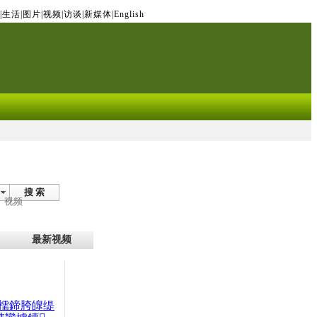
|
生活
|
图片
|
视频
|
访谈
|
新媒体
|
English
搜 索
视频
最新视频
檽鍗胯皥缇