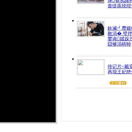
庨锛氬皬
畬缇庣殑绀
鈥滅┛瓒娾
敾涓� 璧
鐢诲鍒跺
囧够涓栫晫
传记片<戴
再现王妃绝