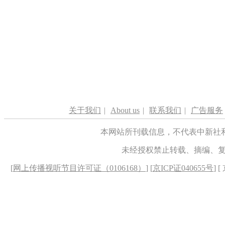
关于我们
|
About us
|
联系我们
|
广告服务
本网站所刊载信息，不代表中新社
未经授权禁止转载、摘编、
[
网上传播视听节目许可证（0106168）
] [
京ICP证040655号
] 