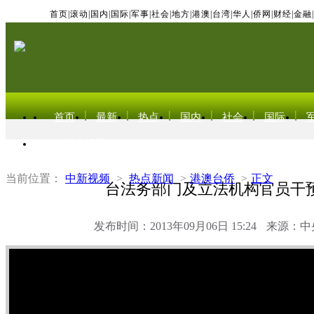
首页
|
滚动
|
国内
|
国际
|
军事
|
社会
|
地方
|
港澳
|
台湾
|
华人
|
侨网
|
财经
|
金融
|
首页
最新
热点
国内
社会
国际
东北亚电视网
当前位置：
中新视频
>
热点新闻
>
港澳台侨
>
正文
台法务部门及立法机构官员干
发布时间：2013年09月06日 15:24
来源：中