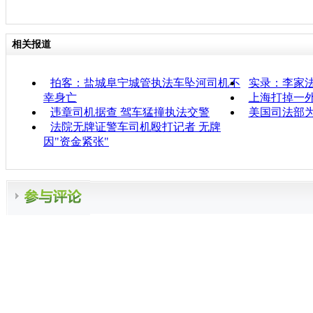
相关报道
拍客：盐城阜宁城管执法车坠河司机不
实录：李家
幸身亡
上海打掉一
违章司机据查 驾车猛撞执法交警
美国司法部为
法院无牌证警车司机殴打记者 无牌
因"资金紧张"