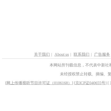
关于我们
|
About us
|
联系我们
|
广告服务
本网站所刊载信息，不代表中新社
未经授权禁止转载、摘编、
[
网上传播视听节目许可证（0106168）
] [
京ICP证040655号
] 