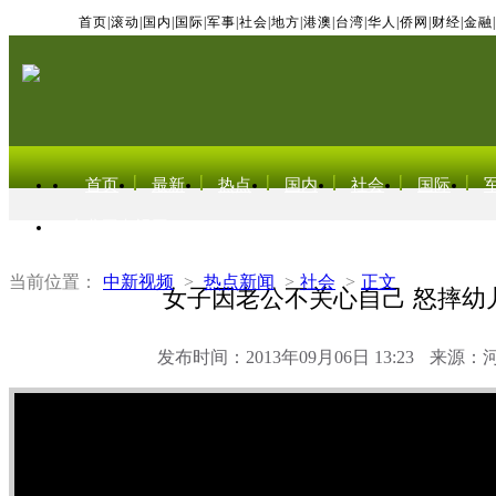
首页
|
滚动
|
国内
|
国际
|
军事
|
社会
|
地方
|
港澳
|
台湾
|
华人
|
侨网
|
财经
|
金融
|
首页
最新
热点
国内
社会
国际
东北亚电视网
当前位置：
中新视频
>
热点新闻
>
社会
>
正文
女子因老公不关心自己 怒摔幼
发布时间：2013年09月06日 13:23
来源：