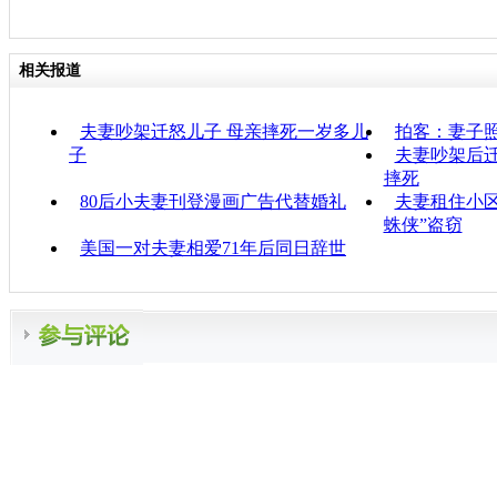
相关报道
夫妻吵架迁怒儿子 母亲摔死一岁多儿
拍客：妻子照
子
夫妻吵架后迁
摔死
80后小夫妻刊登漫画广告代替婚礼
夫妻租住小区
蛛侠”盗窃
美国一对夫妻相爱71年后同日辞世