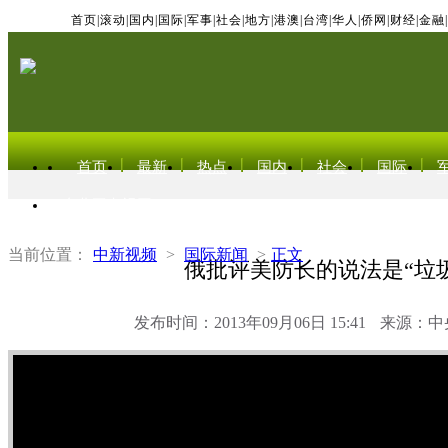
首页
|
滚动
|
国内
|
国际
|
军事
|
社会
|
地方
|
港澳
|
台湾
|
华人
|
侨网
|
财经
|
金融
|
首页
最新
热点
国内
社会
国际
东北亚电视网
当前位置：
中新视频
>
国际新闻
>
正文
俄批评美防长的说法是“垃圾
发布时间：2013年09月06日 15:41
来源：中