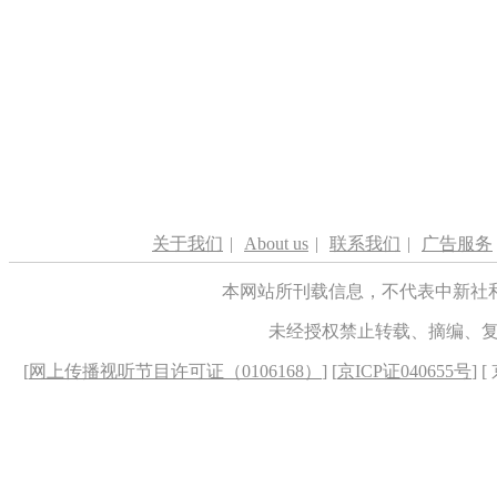
关于我们
|
About us
|
联系我们
|
广告服务
本网站所刊载信息，不代表中新社
未经授权禁止转载、摘编、
[
网上传播视听节目许可证（0106168）
] [
京ICP证040655号
] 