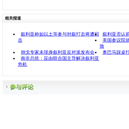
相关报道
叙利亚称如以土等参与对叙打击将遭回
叙利亚否认
击
美国参议院
致
倒戈专家未现身叙利亚反对派发布会
奥巴马踩桌
南非总统：应由联合国主导解决叙利亚
危机