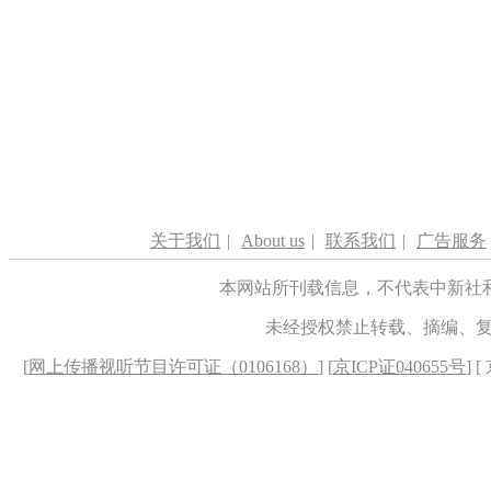
关于我们
|
About us
|
联系我们
|
广告服务
本网站所刊载信息，不代表中新社
未经授权禁止转载、摘编、
[
网上传播视听节目许可证（0106168）
] [
京ICP证040655号
] 