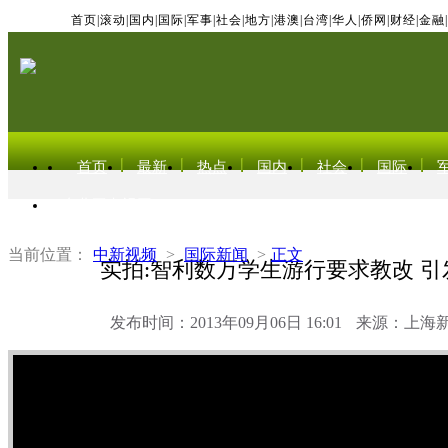
首页
|
滚动
|
国内
|
国际
|
军事
|
社会
|
地方
|
港澳
|
台湾
|
华人
|
侨网
|
财经
|
金融
|
首页
最新
热点
国内
社会
国际
东北亚电视网
当前位置：
中新视频
>
国际新闻
>
正文
实拍:智利数万学生游行要求教改 
发布时间：2013年09月06日 16:01
来源：上海