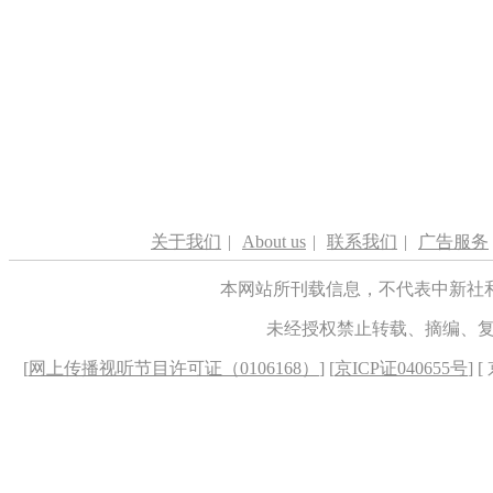
关于我们
|
About us
|
联系我们
|
广告服务
本网站所刊载信息，不代表中新社
未经授权禁止转载、摘编、
[
网上传播视听节目许可证（0106168）
] [
京ICP证040655号
] 