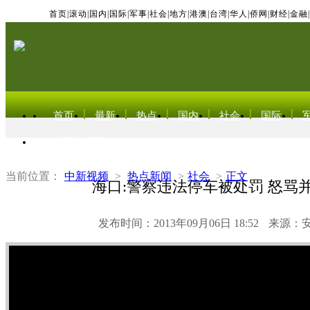
首页
|
滚动
|
国内
|
国际
|
军事
|
社会
|
地方
|
港澳
|
台湾
|
华人
|
侨网
|
财经
|
金融
|
首页
最新
热点
国内
社会
国际
东北亚电视网
当前位置：
中新视频
>
热点新闻
>
社会
>
正文
海口:警察违法停车被处罚 怒骂
发布时间：2013年09月06日 18:52
来源：