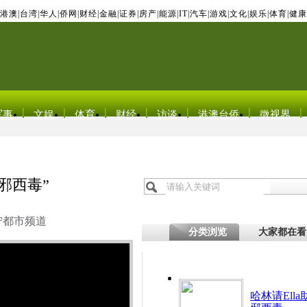
港澳
|
台湾
|
华人
|
侨网
|
财经
|
金融
|
证券
|
房产
|
能源
|
IT
|
汽车
|
游戏
|
文化
|
娱乐
|
体育
|
健康
军事
文娱
体育
财经
访谈
港澳台侨
微视界
东邪西毒”
宁都市频道
分类浏览
大家都在看
哈林请Ell