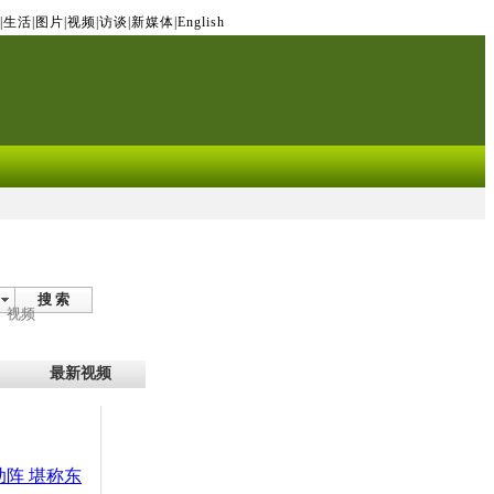
|
生活
|
图片
|
视频
|
访谈
|
新媒体
|
English
搜 索
视频
最新视频
a助阵 堪称东