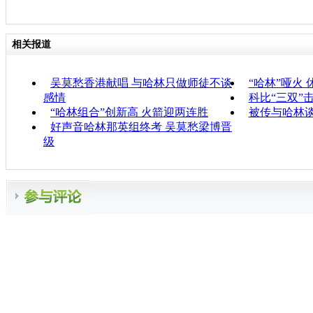
相关报道
吴莫愁香港献唱 与哈林只做师徒不谈
“哈林”哑火
感情
科比“三双”
“哈林组合”创新高 火箭迎两连胜
被传与哈林谈
好声音哈林那英组终考 吴莫愁梁博晋
级