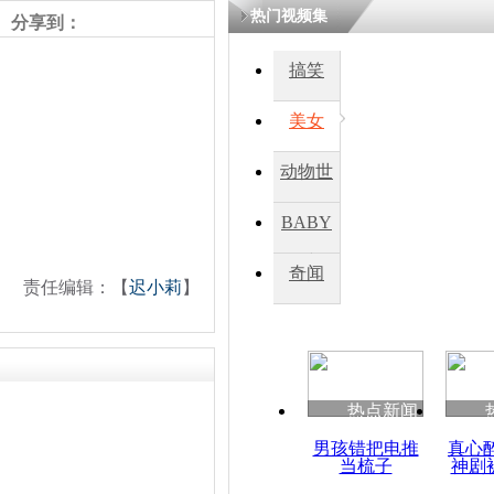
热门视频集
分享到：
搞笑
美女
动物世
界
BABY
秀
奇闻
责任编辑：【
迟小莉
】
热点新闻
男孩错把电推
真心
当梳子
神剧