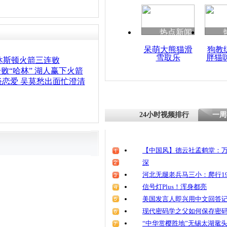
热点新闻
呆萌大熊猫滑
狗教
雪取乐
胖猫
 休斯顿火箭三连败
击败“哈林” 湖人赢下火箭
恋爱 吴莫愁出面忙澄清
24小时视频排行
一周
【中国风】德云社孟鹤堂：万
深
河北无腿老兵马三小：爬行19
信号灯Plus！浑身都亮
美国发言人即兴用中文回答
现代密码学之父如何保存密
“中华赏樱胜地”无锡太湖鼋