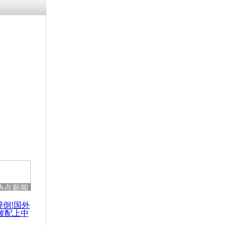
热点新闻
醉倒!国外
被配上中
国民乐