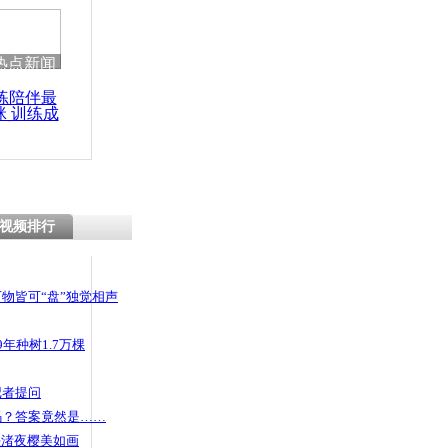
热点新闻
练陪伴最
咪 训练成
功瘦身
视频排行
物皆可“盘”独觉相声
年种树1.7万棵
记者提问
码？答案竟然是……
头渚夜樱美如画