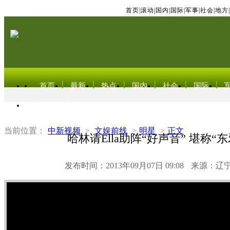
首页
|
滚动
|
国内
|
国际
|
军事
|
社会
|
地方
|
首页
最新
热点
国内
社会
国际
东北亚电视网
当前位置：
中新视频
>
文娱前线
>
明星
>
正文
哈林请Ella助阵“好声音” 堪称“
发布时间：2013年09月07日 09:08
来源：辽