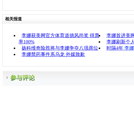
相关报道
李娜获美网官方体育道德风尚奖 得票
李娜首进美
率100%
李娜刷新个人
扬科维奇险胜将与李娜争夺八强席位
时隔4年
李娜
李娜禁药事件系乌龙 外媒致歉