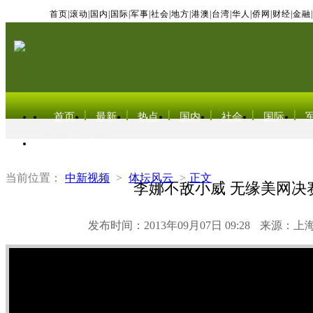
首页
|
滚动
|
国内
|
国际
|
军事
|
社会
|
地方
|
港澳
|
台湾
|
华人
|
侨网
|
财经
|
金融
|
首页
最新
热点
国内
社会
国际
东北亚电视网
当前位置：
中新视频
>
体坛风云
>
正文
李娜不敌小威 无缘美网决
发布时间：2013年09月07日 09:28
来源：上