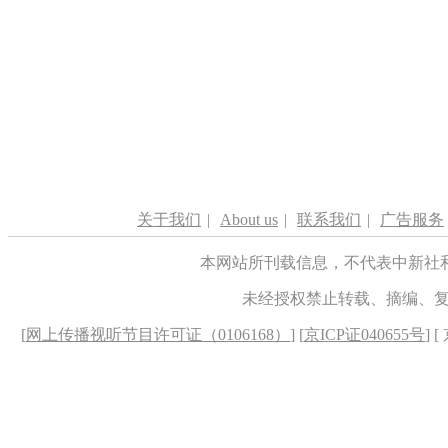
关于我们
|
About us
|
联系我们
|
广告服务
本网站所刊载信息，不代表中新社
未经授权禁止转载、摘编、
[
网上传播视听节目许可证（0106168）
] [
京ICP证040655号
] 