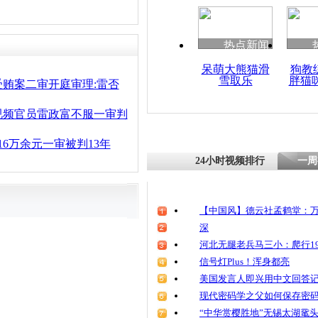
清明祭英烈
魂
热点新闻
呆萌大熊猫滑
狗教
雪取乐
胖猫
重庆不雅视
贿案二审开庭审理:雷否
雷政富翻供
视频官员雷政富不服一审判
16万余元一审被判13年
24小时视频排行
一周
【中国风】德云社孟鹤堂：万
深
河北无腿老兵马三小：爬行19
信号灯Plus！浑身都亮
美国发言人即兴用中文回答
现代密码学之父如何保存密
“中华赏樱胜地”无锡太湖鼋