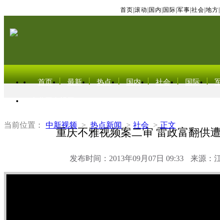
首页
|
滚动
|
国内
|
国际
|
军事
|
社会
|
地方
|
首页
最新
热点
国内
社会
国际
东北亚电视网
当前位置：
中新视频
>
热点新闻
>
社会
>
正文
重庆不雅视频案二审 雷政富翻供
发布时间：2013年09月07日 09:33
来源：