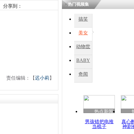
热门视频集
分享到：
四川一精神
搞笑
病发持大锤
美女
探访传承四
动物世
俗：近万民
英省亲送行
界
BABY
秀
奇闻
责任编辑：【
迟小莉
】
小伙骑车逆
崩溃 网上
因
热点新闻
四川兴文苗
度苗族花山
男孩错把电推
真心
当梳子
神剧