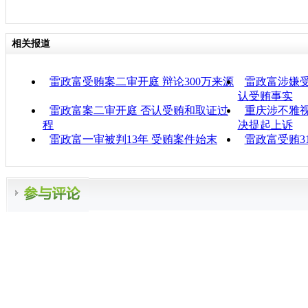
相关报道
雷政富受贿案二审开庭 辩论300万来源
雷政富涉嫌受
认受贿事实
雷政富案二审开庭 否认受贿和取证过
重庆涉不雅
程
决提起上诉
雷政富一审被判13年 受贿案件始末
雷政富受贿3