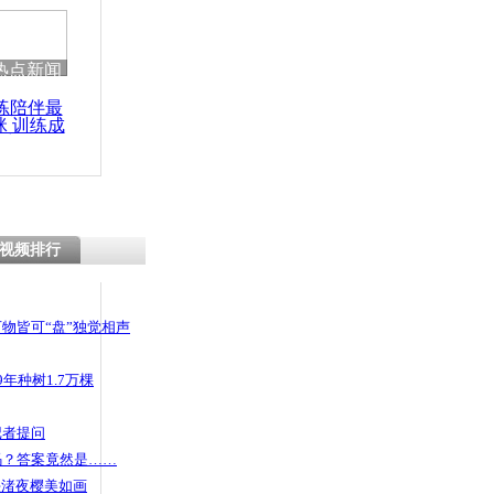
 哀思悼忠
热点新闻
练陪伴最
咪 训练成
频案二审
功瘦身
遭检方反驳
视频排行
物皆可“盘”独觉相声
年种树1.7万棵
记者提问
码？答案竟然是……
头渚夜樱美如画