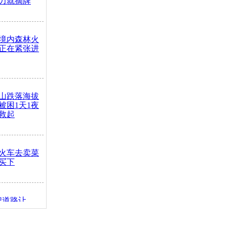
力就摘牌
境内森林火
正在紧张进
山跌落海拔
崖被困1天1夜
救起
火车去卖菜
买下
把道路让
突发疾病交