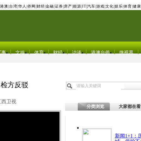
港澳
|
台湾
|
华人
|
侨网
|
财经
|
金融
|
证券
|
房产
|
能源
|
IT
|
汽车
|
游戏
|
文化
|
娱乐
|
体育
|
健康
军事
文娱
体育
财经
访谈
港澳台侨
微视界
遭检方反驳
江西卫视
分类浏览
大家都在看
新闻1+1