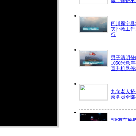
城，保护不
四川冕宁县
灾扑救工作
行
男子清明登
1050米悬
直升机悬停
九旬老人挤
乘务员全部
“所有车辆
开！”儿童
警急速救助