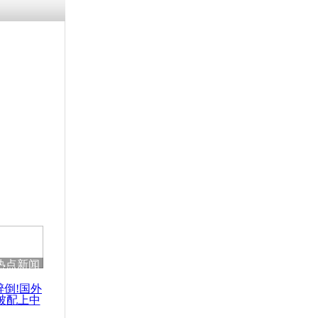
残疾男子因
砸银行
千年传统习
众为娥皇女
行被查情绪
回答崩溃原
热点新闻
乡上万人欢
节
醉倒!国外
被配上中
国民乐