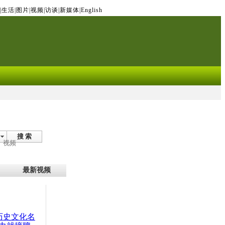
|
生活
|
图片
|
视频
|
访谈
|
新媒体
|
English
搜 索
视频
最新视频
：历史文化名