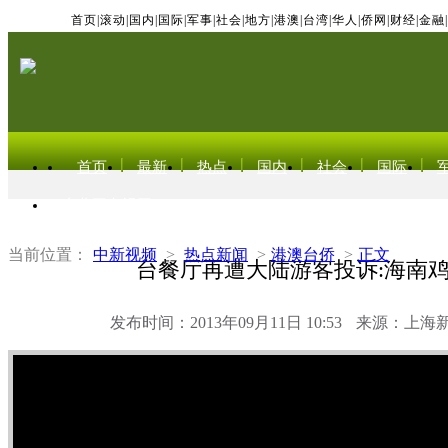
首页
|
滚动
|
国内
|
国际
|
军事
|
社会
|
地方
|
港澳
|
台湾
|
华人
|
侨网
|
财经
|
金融
|
首页
最新
热点
国内
社会
国际
东北亚电视网
当前位置：
中新视频
>
热点新闻
>
港澳台侨
>
正文
台餐厅再遭大陆游客投诉:海南
发布时间：2013年09月11日 10:53
来源：上海