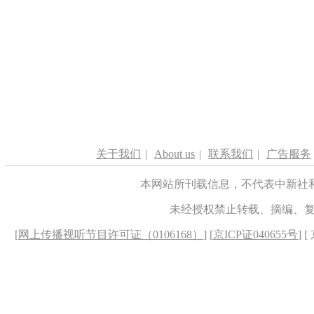
关于我们
|
About us
|
联系我们
|
广告服务
本网站所刊载信息，不代表中新社
未经授权禁止转载、摘编、
[
网上传播视听节目许可证（0106168）
] [
京ICP证040655号
] 