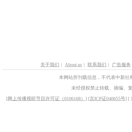
关于我们
|
About us
|
联系我们
|
广告服务
本网站所刊载信息，不代表中新社
未经授权禁止转载、摘编、
[
网上传播视听节目许可证（0106168）
] [
京ICP证040655号
] 