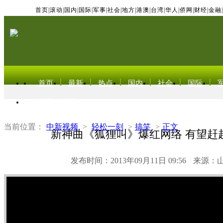
首页
|
滚动
|
国内
|
国际
|
军事
|
社会
|
地方
|
港澳
|
台湾
|
华人
|
侨网
|
财经
|
金融
|
首页
最新
热点
国内
社会
国际
东北亚电视网
当前位置：
中新视频
>
轻松一刻
>
搞笑
>
正文
新神曲《狐狸叫》爆红网络 有望赶超江
发布时间：2013年09月11日 09:56
来源：