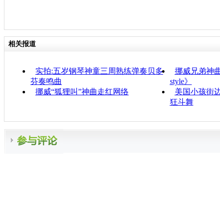
相关报道
实拍:五岁钢琴神童三周熟练弹奏贝多
挪威兄弟神曲
芬奏鸣曲
style》
挪威“狐狸叫”神曲走红网络
美国小孩街
狂斗舞