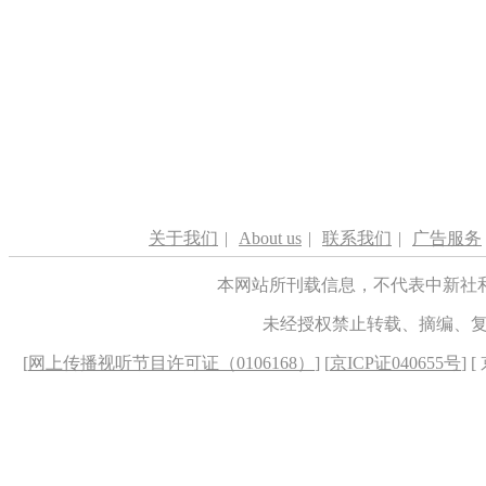
关于我们
|
About us
|
联系我们
|
广告服务
本网站所刊载信息，不代表中新社
未经授权禁止转载、摘编、
[
网上传播视听节目许可证（0106168）
] [
京ICP证040655号
] 