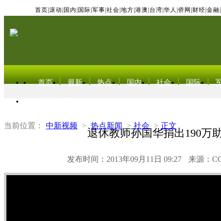
首页
|
滚动
|
国内
|
国际
|
军事
|
社会
|
地方
|
港澳
|
台湾
|
华人
|
侨网
|
财经
|
金融
|
首页
最新
热点
国内
社会
国际
东北亚电视网
当前位置：
中新视频
>
热点新闻
>
社会
>
正文
退休教师孙国华捐出190万
发布时间：2013年09月11日 09:27
来源：C