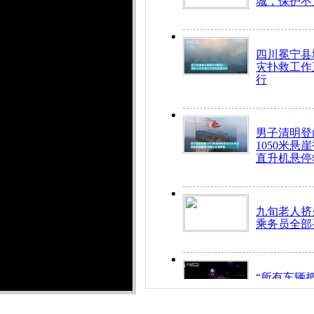
城，保护不
四川冕宁县
灾扑救工作
行
男子清明登
1050米悬
直升机悬停
九旬老人挤
乘务员全部
“所有车辆
开！”儿童
警急速救助