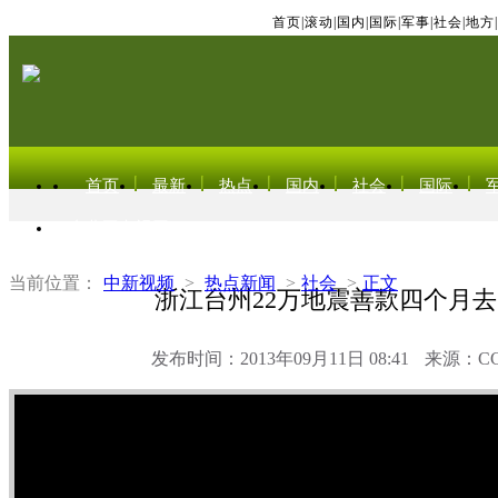
首页
|
滚动
|
国内
|
国际
|
军事
|
社会
|
地方
|
首页
最新
热点
国内
社会
国际
东北亚电视网
当前位置：
中新视频
>
热点新闻
>
社会
>
正文
浙江台州22万地震善款四个月
发布时间：2013年09月11日 08:41
来源：C