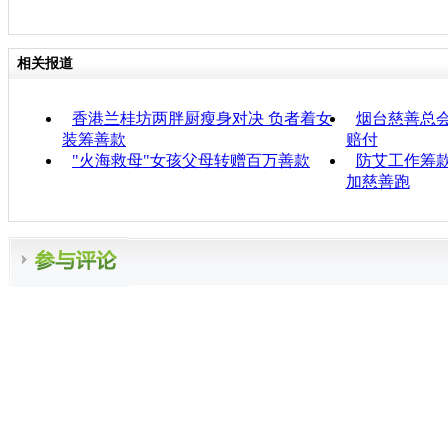
相关报道
香港兰桂坊两胖厨瘦身对决 负者着女
烟台慈善总
装筹善款
赔付
"火海救母"女孩父母转赠百万善款
防艾工作筹款
加慈善跑