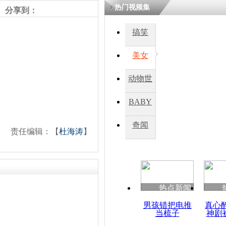
热门视频集
分享到：
四川一精神
搞笑
病发持大锤
美女
探访传承四
动物世
俗：近万民
英省亲送行
界
BABY
秀
奇闻
责任编辑：【
杜海涛
】
小伙骑车逆
崩溃 网上
因
热点新闻
四川兴文苗
度苗族花山
男孩错把电推
真心
当梳子
神剧