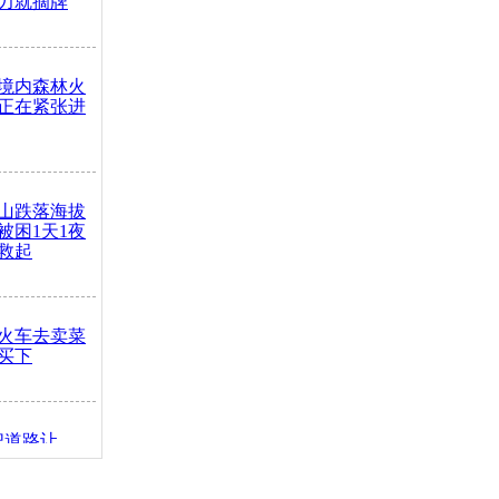
力就摘牌
境内森林火
正在紧张进
山跌落海拔
崖被困1天1夜
救起
火车去卖菜
买下
把道路让
突发疾病交