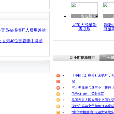
清明祭英烈
魂
热点新闻
呆萌大熊猫滑
狗教
雪取乐
胖猫
浙江台州2
会官员被指撞死人后用善款
四个月去向
 香港40位盲聋选手将参
24小时视频排行
一周
【中国风】德云社孟鹤堂：万
深
河北无腿老兵马三小：爬行19
信号灯Plus！浑身都亮
美国发言人即兴用中文回答
现代密码学之父如何保存密
“中华赏樱胜地”无锡太湖鼋