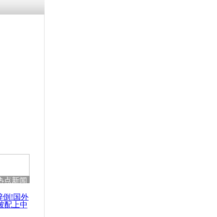
残疾男子因
砸银行
千年传统习
众为娥皇女
行被查情绪
回答崩溃原
热点新闻
乡上万人欢
节
醉倒!国外
被配上中
国民乐