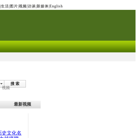
|
生活
|
图片
|
视频
|
访谈
|
新媒体
|
English
搜 索
视频
最新视频
：历史文化名