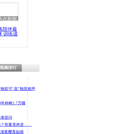
 哀思悼忠
热点新闻
练陪伴最
咪 训练成
2万地震善款
功瘦身
成谜
视频排行
物皆可“盘”独觉相声
年种树1.7万棵
记者提问
码？答案竟然是……
头渚夜樱美如画