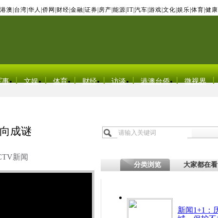
港澳
|
台湾
|
华人
|
侨网
|
财经
|
金融
|
证券
|
房产
|
能源
|
IT
|
汽车
|
游戏
|
文化
|
娱乐
|
体育
|
健康
军事
文娱
体育
财经
访谈
港澳台侨
微视界
去向成谜
CTV新闻
分类浏览
大家都在看
新闻1+1