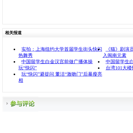
相关报道
实拍：上海纽约大学首届学生街头快闪
《猫》剧演员
热舞秀
入闽南元素
中国留学生白金汉宫前做广播体操
中国留学生白
玩“快闪”
台湾101大
玩“快闪”避提问 董洁“激吻门”后暴瘦亮
相