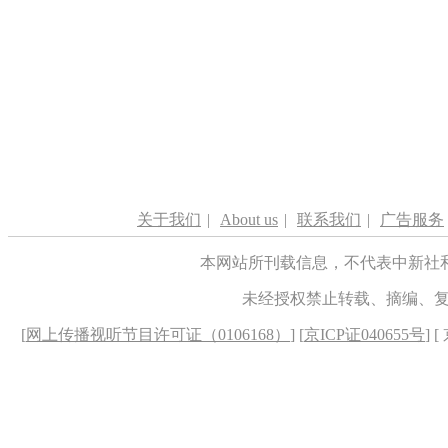
关于我们
|
About us
|
联系我们
|
广告服务
本网站所刊载信息，不代表中新社
未经授权禁止转载、摘编、
[
网上传播视听节目许可证（0106168）
] [
京ICP证040655号
] 