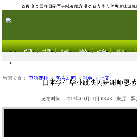
首页
|
滚动
|
国内
|
国际
|
军事
|
社会
|
地方
|
港澳
|
台湾
|
华人
|
侨网
|
财经
|
金融
|
首页
最新
热点
国内
社会
国际
东北亚电视网
当前位置：
中新视频
>
热点新闻
>
社会
>
正文
日本学生毕业跳快闪舞谢师恩感
发布时间：2013年09月11日 08:43
来源：黑