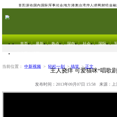
首页
|
滚动
|
国内
|
国际
|
军事
|
社会
|
地方
|
港澳
|
台湾
|
华人
|
侨网
|
财经
|
金融
|
首页
最新
热点
国内
社会
国际
东北亚电视网
当前位置：
中新视频
>
轻松一刻
>
搞笑
>
正文
主人挠痒 可爱猫咪“唱歌剧
发布时间：2013年09月07日 15:58
来源：上