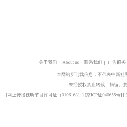
关于我们
|
About us
|
联系我们
|
广告服务
本网站所刊载信息，不代表中新社
未经授权禁止转载、摘编、
[
网上传播视听节目许可证（0106168）
] [
京ICP证040655号
] 