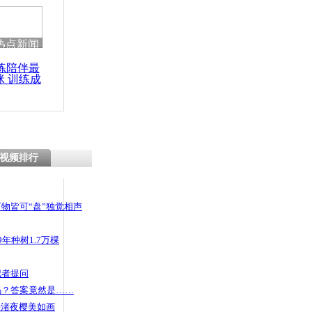
热点新闻
练陪伴最
咪 训练成
功瘦身
视频排行
物皆可“盘”独觉相声
年种树1.7万棵
记者提问
码？答案竟然是……
头渚夜樱美如画