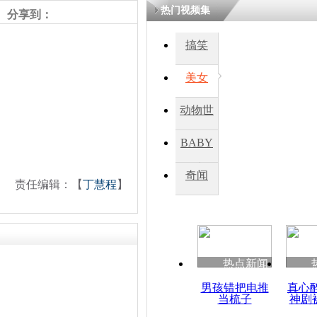
热门视频集
分享到：
搞笑
美女
动物世
界
BABY
秀
奇闻
责任编辑：【
丁慧程
】
热点新闻
男孩错把电推
真心
当梳子
神剧