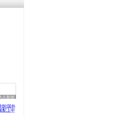
热点新闻
醉倒!国外
被配上中
国民乐