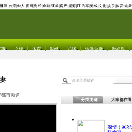
港澳
|
台湾
|
华人
|
侨网
|
财经
|
金融
|
证券
|
房产
|
能源
|
IT
|
汽车
|
游戏
|
文化
|
娱乐
|
体育
|
健康
军事
文娱
体育
财经
访谈
港澳台侨
微视界
亡妻
宁都市频道
分类浏览
大家都在看
深情！96