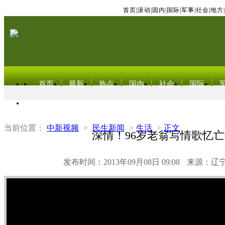
首页
|
滚动
|
国内
|
国际
|
军事
|
社会
|
地方
|
首页
最新
热点
国内
社会
国际
东北亚电视网
当前位置：
中新视频
>
民生新闻
>
生活
>
正文
深情！96岁老翁写情歌忆
发布时间：2013年09月08日 09:08
来源：辽