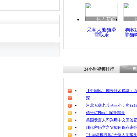
热点新闻
呆萌大熊猫滑
狗教
雪取乐
胖猫
24小时视频排行
一周
【中国风】德云社孟鹤堂：万
深
河北无腿老兵马三小：爬行19
信号灯Plus！浑身都亮
美国发言人即兴用中文回答
现代密码学之父如何保存密
“中华赏樱胜地”无锡太湖鼋