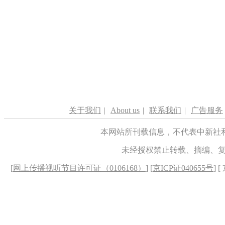
关于我们
|
About us
|
联系我们
|
广告服务
本网站所刊载信息，不代表中新社
未经授权禁止转载、摘编、
[
网上传播视听节目许可证（0106168）
] [
京ICP证040655号
] 