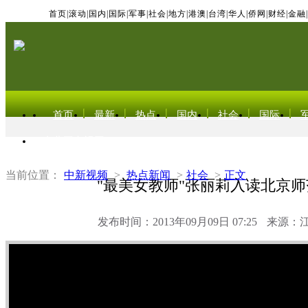
首页
|
滚动
|
国内
|
国际
|
军事
|
社会
|
地方
|
港澳
|
台湾
|
华人
|
侨网
|
财经
|
金融
|
首页
最新
热点
国内
社会
国际
东北亚电视网
当前位置：
中新视频
>
热点新闻
>
社会
>
正文
"最美女教师"张丽莉入读北京
发布时间：2013年09月09日 07:25
来源：