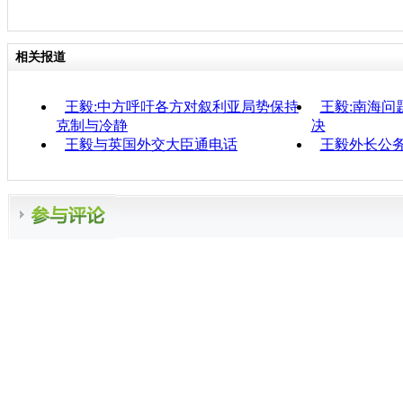
相关报道
王毅:中方呼吁各方对叙利亚局势保持
王毅:南海问
克制与冷静
决
王毅与英国外交大臣通电话
王毅外长公