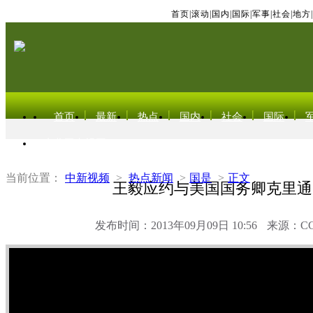
首页
|
滚动
|
国内
|
国际
|
军事
|
社会
|
地方
|
首页
最新
热点
国内
社会
国际
东北亚电视网
当前位置：
中新视频
>
热点新闻
>
国是
>
正文
王毅应约与美国国务卿克里通
发布时间：2013年09月09日 10:56
来源：C