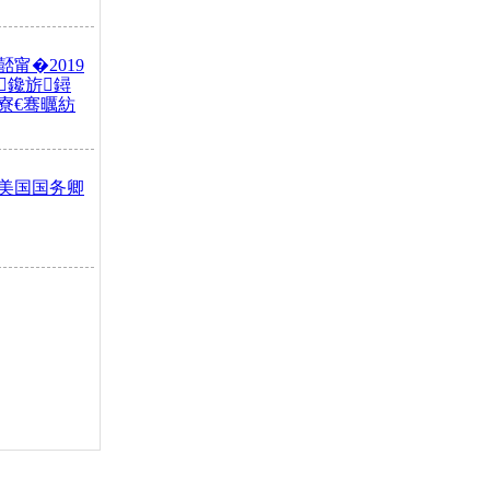
甯�2019
鑱旂鐞
寮€骞曞紡
美国国务卿