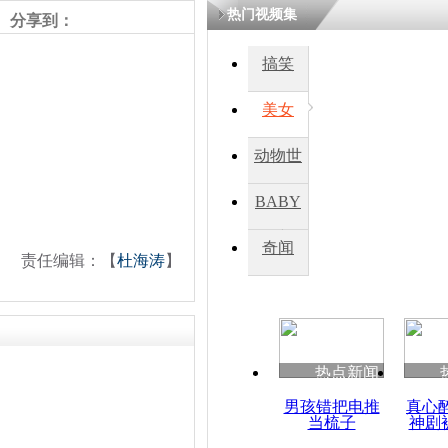
热门视频集
分享到：
搞笑
美女
动物世
界
BABY
秀
奇闻
责任编辑：【
杜海涛
】
热点新闻
男孩错把电推
真心
当梳子
神剧