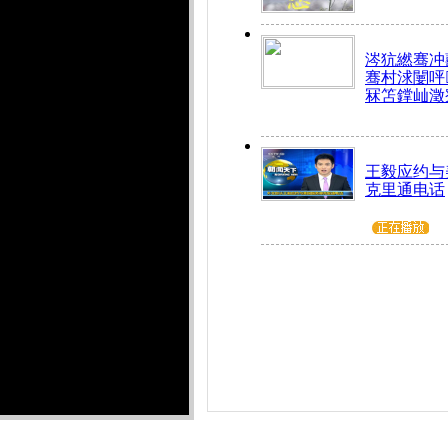
涔犺繎骞冲嚭
骞村浗闄呯
冧笘鐣屾澂
王毅应约与
克里通电话