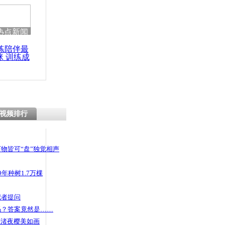
热点新闻
练陪伴最
咪 训练成
功瘦身
视频排行
物皆可“盘”独觉相声
年种树1.7万棵
记者提问
码？答案竟然是……
头渚夜樱美如画