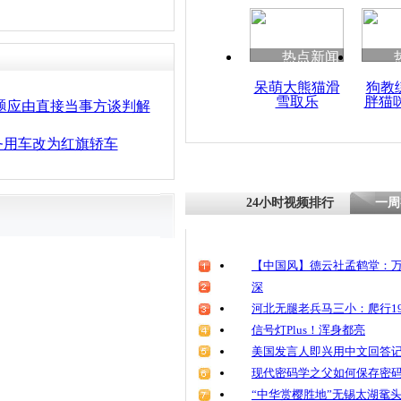
热点新闻
呆萌大熊猫滑
狗教
雪取乐
胖猫
题应由直接当事方谈判解
务用车改为红旗轿车
24小时视频排行
一周
【中国风】德云社孟鹤堂：万
深
河北无腿老兵马三小：爬行19
信号灯Plus！浑身都亮
美国发言人即兴用中文回答
现代密码学之父如何保存密
“中华赏樱胜地”无锡太湖鼋