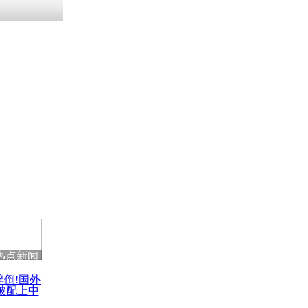
热点新闻
醉倒!国外
被配上中
国民乐