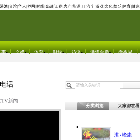
港澳
|
台湾
|
华人
|
侨网
|
财经
|
金融
|
证券
|
房产
|
能源
|
IT
|
汽车
|
游戏
|
文化
|
娱乐
|
体育
|
健康
军事
文娱
体育
财经
访谈
港澳台侨
微视界
电话
CTV新闻
分类浏览
大家都在看
淇÷峰康