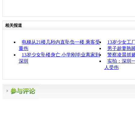
相关报道
电梯从21楼几秒内直坠负一楼 乘客受
13岁少女工
重伤
男子趁妻熟
13岁少女坠楼身亡 小学刚毕业离家到
警察凌晨抓赌
深圳
实拍：深圳一
人受伤