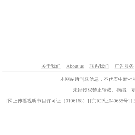
关于我们
|
About us
|
联系我们
|
广告服务
本网站所刊载信息，不代表中新社
未经授权禁止转载、摘编、
[
网上传播视听节目许可证（0106168）
] [
京ICP证040655号
] 