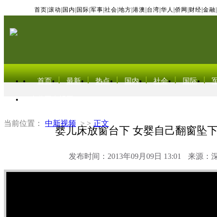
首页
|
滚动
|
国内
|
国际
|
军事
|
社会
|
地方
|
港澳
|
台湾
|
华人
|
侨网
|
财经
|
金融
|
首页
最新
热点
国内
社会
国际
东北亚电视网
当前位置：
中新视频
> >
正文
婴儿床放窗台下 女婴自己翻窗坠下
发布时间：2013年09月09日 13:01
来源：