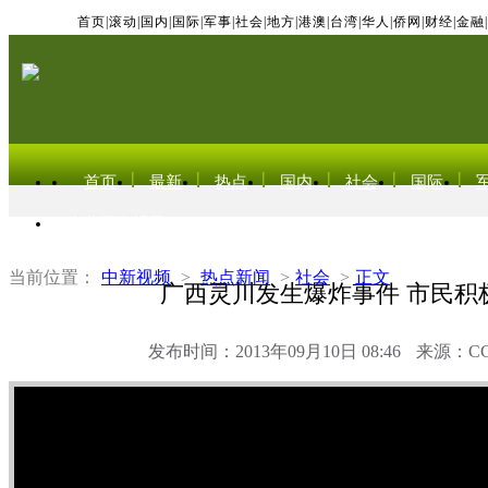
首页
|
滚动
|
国内
|
国际
|
军事
|
社会
|
地方
|
港澳
|
台湾
|
华人
|
侨网
|
财经
|
金融
|
首页
最新
热点
国内
社会
国际
东北亚电视网
当前位置：
中新视频
>
热点新闻
>
社会
>
正文
广西灵川发生爆炸事件 市民积
发布时间：2013年09月10日 08:46
来源：C