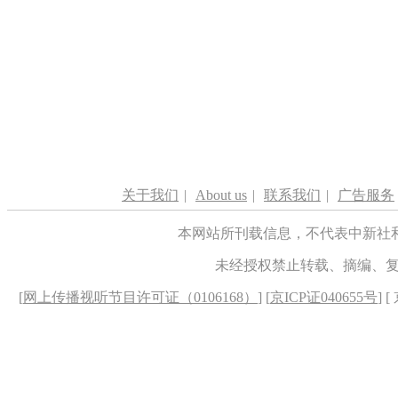
关于我们
|
About us
|
联系我们
|
广告服务
本网站所刊载信息，不代表中新社
未经授权禁止转载、摘编、
[
网上传播视听节目许可证（0106168）
] [
京ICP证040655号
] 