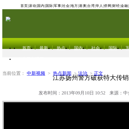
首页
|
滚动
|
国内
|
国际
|
军事
|
社会
|
地方
|
港澳
|
台湾
|
华人
|
侨网
|
财经
|
金融
|
首页
最新
热点
国内
社会
国际
东北亚电视网
当前位置：
中新视频
>
热点新闻
>
法治
>
正文
江苏扬州警方破获特大传销
发布时间：2013年09月10日 10:52
来源：中