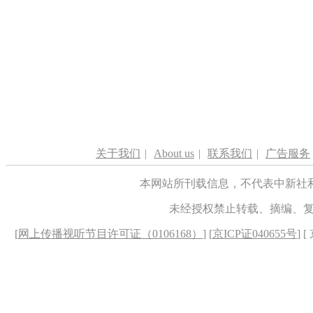
关于我们
|
About us
|
联系我们
|
广告服务
本网站所刊载信息，不代表中新社
未经授权禁止转载、摘编、
[
网上传播视听节目许可证（0106168）
] [
京ICP证040655号
] 