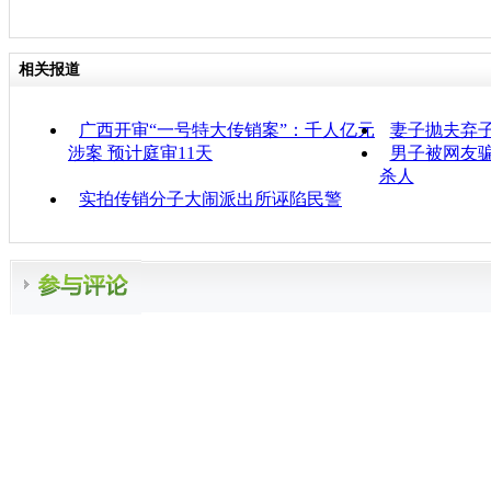
相关报道
广西开审“一号特大传销案”：千人亿元
妻子抛夫弃子
涉案 预计庭审11天
男子被网友骗
杀人
实拍传销分子大闹派出所诬陷民警