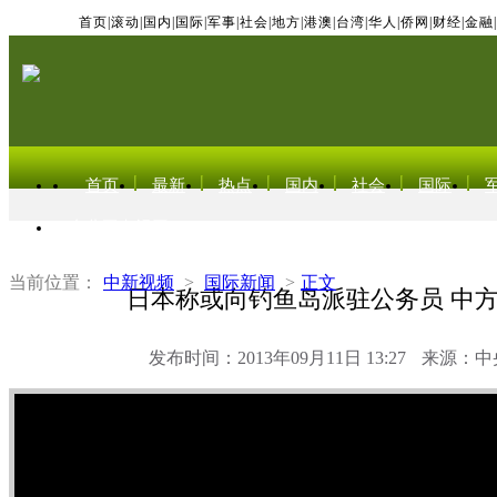
首页
|
滚动
|
国内
|
国际
|
军事
|
社会
|
地方
|
港澳
|
台湾
|
华人
|
侨网
|
财经
|
金融
|
首页
最新
热点
国内
社会
国际
东北亚电视网
当前位置：
中新视频
>
国际新闻
>
正文
日本称或向钓鱼岛派驻公务员 中
发布时间：2013年09月11日 13:27
来源：中