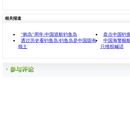
相关报道
"购岛"周年:中国巡航钓鱼岛
盘点中国钓
透过历史看钓鱼岛:钓鱼岛是中国固有
中国海警舰船
领土
只维权喊话