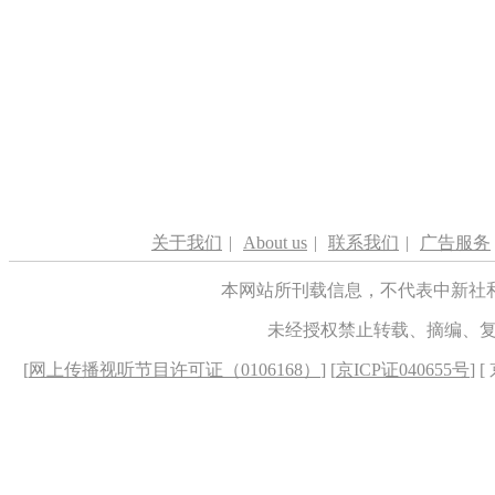
关于我们
|
About us
|
联系我们
|
广告服务
本网站所刊载信息，不代表中新社
未经授权禁止转载、摘编、
[
网上传播视听节目许可证（0106168）
] [
京ICP证040655号
] 