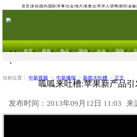
首页
|
滚动
|
国内
|
国际
|
军事
|
社会
|
地方
|
港澳
|
台湾
|
华人
|
侨网
|
财经
|
金融
|
首页
最新
热点
国内
社会
国际
东北亚电视网
当前位置：
中新视频
>
中新播报
>
新闻大吐槽
>
正文
呱呱来吐槽:苹果新产品引
发布时间：2013年09月12日 11:03
来