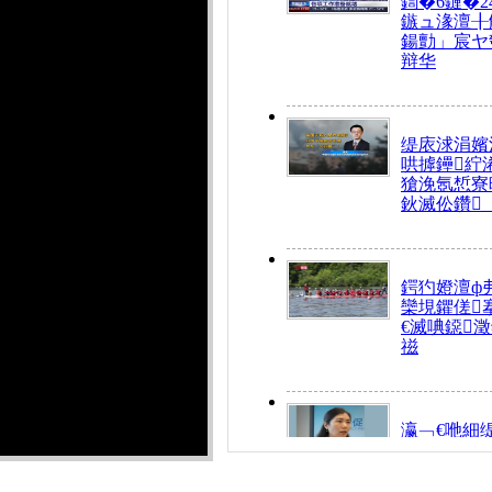
鍧�6鏈�2
鏃ュ湪澶╂
鍚勯」宸ヤ
辩华
缇庡浗涓嬪
哄摢鑸紵
獊浼氬惁寮
鈥滅伀鑽
鍔犳嬁澶ф
欒垷鑺傞
€滅唺鐚
禌
瀛﹁€咃細
€间笢鍗椾
解€滆劚閽
姪鎺ㄤ腑鍥