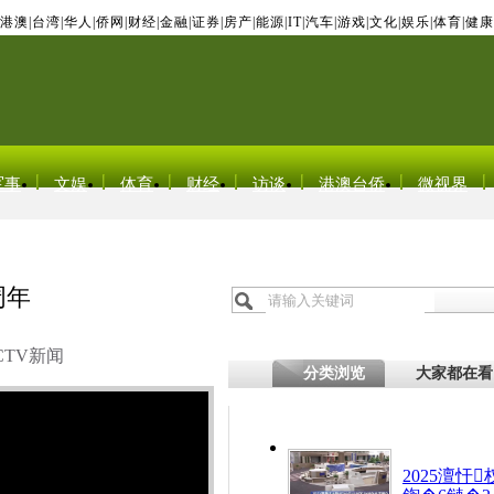
港澳
|
台湾
|
华人
|
侨网
|
财经
|
金融
|
证券
|
房产
|
能源
|
IT
|
汽车
|
游戏
|
文化
|
娱乐
|
体育
|
健康
军事
文娱
体育
财经
访谈
港澳台侨
微视界
周年
CTV新闻
分类浏览
大家都在看
2025澶忓