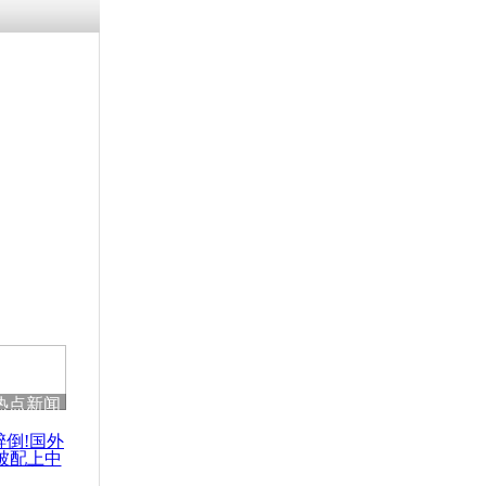
涓ㄥ浗闄呰
褰圭┖鍐涗
-10CE缁
妫€楠岋紝
浗鍏虫敞涓
9·11事件
热点新闻
醉倒!国外
被配上中
国民乐