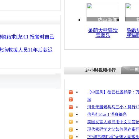
热点新闻
呆萌大熊猫滑
狗教
雪取乐
胖猫
物箱求助911 报警时自己
"患病救援人员11年后获迟
24小时视频排行
一周
【中国风】德云社孟鹤堂：万
深
河北无腿老兵马三小：爬行19
信号灯Plus！浑身都亮
美国发言人即兴用中文回答
现代密码学之父如何保存密
“中华赏樱胜地”无锡太湖鼋