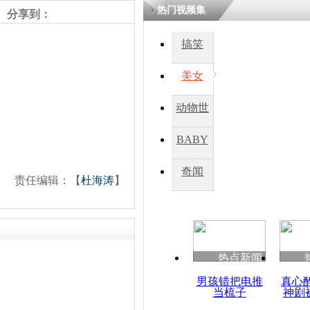
热门视频集
熷悎浣� 
分享到：
瘑灞€
搞笑
美女
娉板浗閫€
笂灏嗭細姝�
忓彈瀹炴垬
动物世
鍚稿紩澶氬
ㄤ笘鐣岃
界
BABY
秀
奇闻
美国多地纪念
责任编辑：【
杜海涛
】
12周年
热点新闻
男孩错把电推
真心
当梳子
神剧