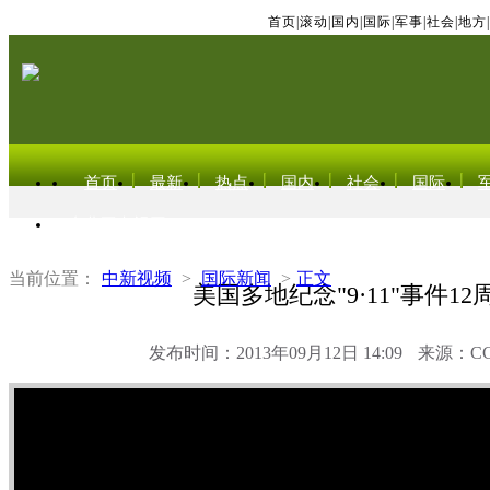
首页
|
滚动
|
国内
|
国际
|
军事
|
社会
|
地方
|
首页
最新
热点
国内
社会
国际
东北亚电视网
当前位置：
中新视频
>
国际新闻
>
正文
美国多地纪念"9·11"事件12
发布时间：2013年09月12日 14:09
来源：C