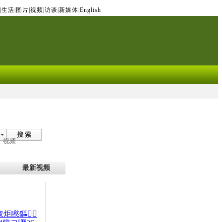
|
生活
|
图片
|
视频
|
访谈
|
新媒体
|
English
搜 索
视频
最新视频
杈炬矁鏂