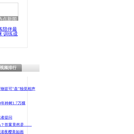
热点新闻
练陪伴最
咪 训练成
功瘦身
视频排行
物皆可“盘”独觉相声
年种树1.7万棵
记者提问
码？答案竟然是……
头渚夜樱美如画