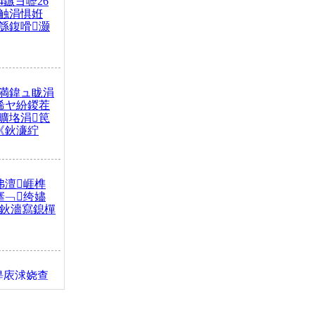
4鏃ヨ嚦26
触涓惧姙
綔鍑嗗灏
満鍏ュ眬涓
浠ヤ紛鍐茬
曠垎涓笢
《鈥濓紵
弗澶崕榫
搴﹁绔嬧
澂鈥濇寫鎴樿
缇庡浗娆查
簹涓庝腑鍥
┾€濓紝鍙嶅
解€斾笢鐩