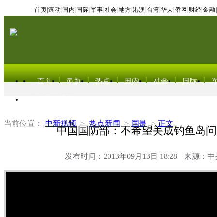
首页
|
滚动
|
国内
|
国际
|
军事
|
社会
|
地方
|
港澳
|
台湾
|
华人
|
侨网
|
财经
|
金融
|
首页
最新
热点
国内
社会
国际
东北亚电视网
当前位置：
中新视频
>
热点新闻
>
国是
>
正文
中国国防部：不希望美成钓鱼岛问
发布时间：2013年09月13日 18:28
来源：中