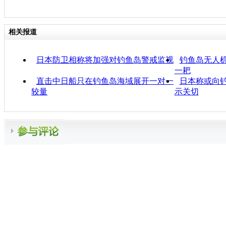
相关报道
日本防卫相称将加强对钓鱼岛警戒监视
钓鱼岛无人
一耙
直击中日船只在钓鱼岛海域展开一对一
日本称或向钓
较量
示关切