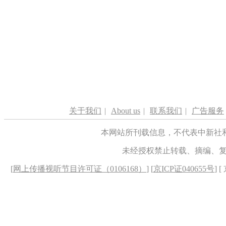
关于我们
|
About us
|
联系我们
|
广告服务
本网站所刊载信息，不代表中新社
未经授权禁止转载、摘编、
[
网上传播视听节目许可证（0106168）
] [
京ICP证040655号
] 