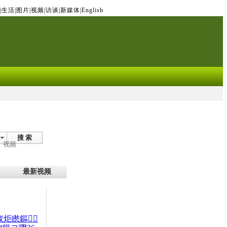
|
生活
|
图片
|
视频
|
访谈
|
新媒体
|
English
搜 索
视频
最新视频
杈炬矁鏂