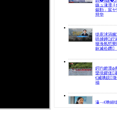
鍧�6鏈�2
鏃ュ湪澶╂
鍚勯」宸ヤ
辩华
缇庡浗涓嬪
哄摢鑸紵
獊浼氬惁寮
鈥滅伀鑽
鍔犳嬁澶ф
欒垷鑺傞
€滅唺鐚
禌
瀛﹁€咃細
€间笢鍗椾
解€滆劚閽
姪鎺ㄤ腑鍥