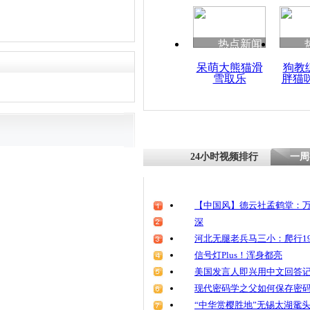
热点新闻
呆萌大熊猫滑
狗教
雪取乐
胖猫
24小时视频排行
一周
【中国风】德云社孟鹤堂：万
深
河北无腿老兵马三小：爬行19
信号灯Plus！浑身都亮
美国发言人即兴用中文回答
现代密码学之父如何保存密
“中华赏樱胜地”无锡太湖鼋