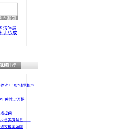
热点新闻
练陪伴最
咪 训练成
功瘦身
视频排行
物皆可“盘”独觉相声
年种树1.7万棵
记者提问
码？答案竟然是……
头渚夜樱美如画