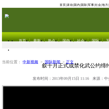
首页
|
滚动
|
国内
|
国际
|
军事
|
社会
|
地方
|
首页
最新
热点
国内
社会
国际
东北亚电视网
当前位置：
中新视频
>
国际新闻
>
正文
叙十月正式成禁化武公约缔
发布时间：2013年09月15日 11:16
来源：中