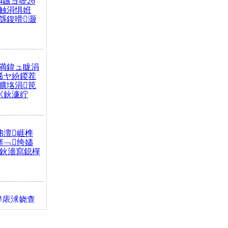
4鏃ヨ嚦26
触涓惧姙
綔鍑嗗灏
満鍏ュ眬涓
浠ヤ紛鍐茬
曠垎涓笢
《鈥濓紵
弗澶崕榫
搴﹁绔嬧
澂鈥濇寫鎴樿
缇庡浗娆查
簹涓庝腑鍥
┾€濓紝鍙嶅
解€斾笢鐩