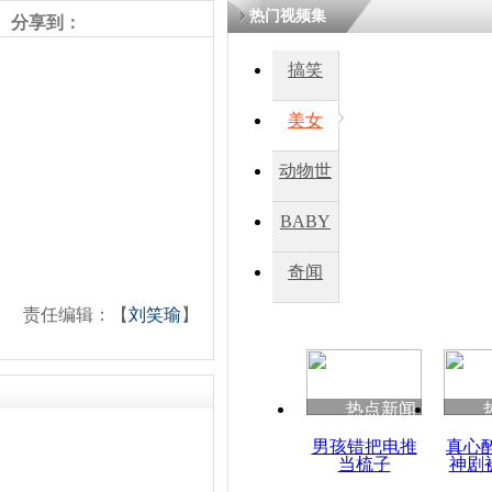
热门视频集
熷悎浣� 
分享到：
瘑灞€
搞笑
美女
娉板浗閫€
笂灏嗭細姝�
忓彈瀹炴垬
动物世
鍚稿紩澶氬
ㄤ笘鐣岃
界
BABY
秀
奇闻
叙十月正式
约缔约国
责任编辑：【
刘笑瑜
】
热点新闻
男孩错把电推
真心
当梳子
神剧