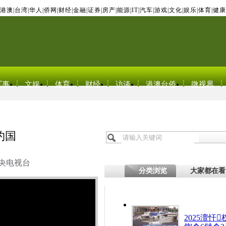
港澳
|
台湾
|
华人
|
侨网
|
财经
|
金融
|
证券
|
房产
|
能源
|
IT
|
汽车
|
游戏
|
文化
|
娱乐
|
体育
|
健康
军事
文娱
体育
财经
访谈
港澳台侨
微视界
约国
央电视台
分类浏览
大家都在看
2025澶忓