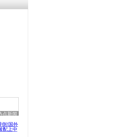
涓ㄥ浗闄呰
褰圭┖鍐涗
-10CE缁
妫€楠岋紝
浗鍏虫敞涓
成禁化武公
热点新闻
醉倒!国外
被配上中
国民乐