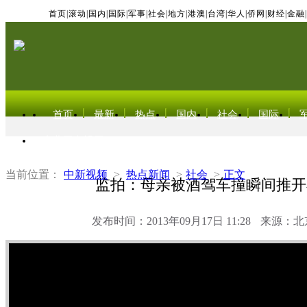
首页
|
滚动
|
国内
|
国际
|
军事
|
社会
|
地方
|
港澳
|
台湾
|
华人
|
侨网
|
财经
|
金融
|
首页
最新
热点
国内
社会
国际
东北亚电视网
当前位置：
中新视频
>
热点新闻
>
社会
>
正文
监拍：母亲被酒驾车撞瞬间推开
发布时间：2013年09月17日 11:28
来源：北