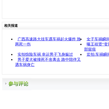
相关报道
广西高速路大挂车遇车祸起火爆炸 致
女子车祸瞬间
两死一伤
曝王祖贤“变
部留痕
实拍惊险车祸 幸运男子飞身躲过
监拍:车祸瞬
男子爱犬被撞死不舍离去 路中陪伴又
遇车祸身亡