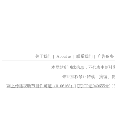
关于我们
|
About us
|
联系我们
|
广告服务
本网站所刊载信息，不代表中新社
未经授权禁止转载、摘编、
[
网上传播视听节目许可证（0106168）
] [
京ICP证040655号
] 