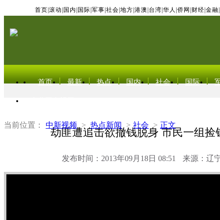
首页
|
滚动
|
国内
|
国际
|
军事
|
社会
|
地方
|
港澳
|
台湾
|
华人
|
侨网
|
财经
|
金融
|
首页
最新
热点
国内
社会
国际
东北亚电视网
当前位置：
中新视频
>
热点新闻
>
社会
>
正文
劫匪遭追击欲撤钱脱身 市民一组捡
发布时间：2013年09月18日 08:51
来源：辽