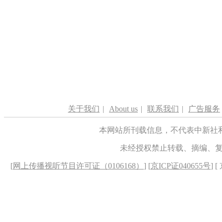
关于我们
|
About us
|
联系我们
|
广告服务
本网站所刊载信息，不代表中新社
未经授权禁止转载、摘编、
[
网上传播视听节目许可证（0106168）
] [
京ICP证040655号
] 