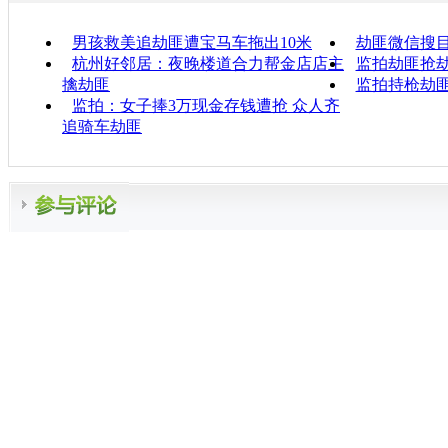
男孩救美追劫匪遭宝马车拖出10米
劫匪微信搜
杭州好邻居：夜晚楼道合力帮金店店主
监拍劫匪抢劫
擒劫匪
监拍持枪劫
监拍：女子捧3万现金存钱遭抢 众人齐
追骑车劫匪