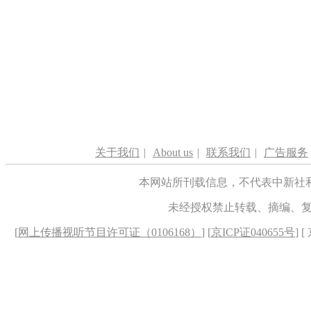
关于我们
|
About us
|
联系我们
|
广告服务
本网站所刊载信息，不代表中新社
未经授权禁止转载、摘编、
[
网上传播视听节目许可证（0106168）
] [
京ICP证040655号
] 