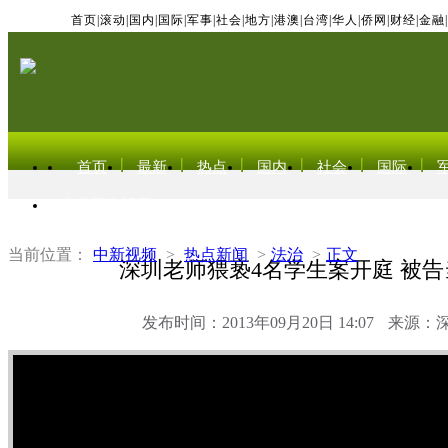
首页
|
滚动
|
国内
|
国际
|
军事
|
社会
|
地方
|
港澳
|
台湾
|
华人
|
侨网
|
财经
|
金融
|
首页
最新
热点
国内
社会
国际
东北亚电视网
当前位置：
中新视频
>
热点新闻
>
法治
>
正文
深圳老师猥亵4名学生案开庭 被
发布时间：2013年09月20日 14:07
来源：