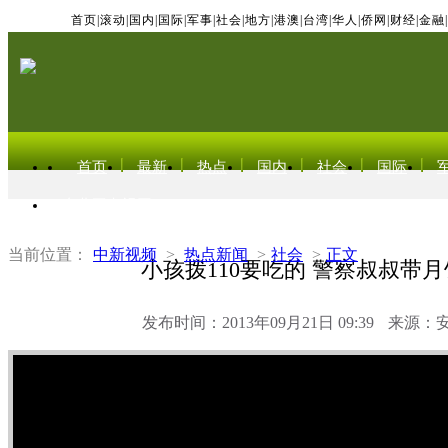
首页
|
滚动
|
国内
|
国际
|
军事
|
社会
|
地方
|
港澳
|
台湾
|
华人
|
侨网
|
财经
|
金融
|
首页
最新
热点
国内
社会
国际
东北亚电视网
当前位置：
中新视频
>
热点新闻
>
社会
>
正文
小孩拨110要吃的 警察叔叔带
发布时间：2013年09月21日 09:39
来源：