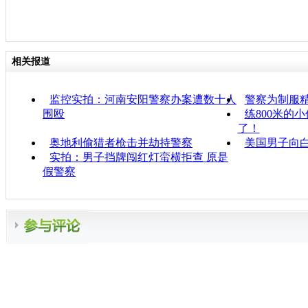
相关报道
监控实拍：河南安阳警察办案遭数十人
警察为制服
围殴
练800米的
了！
奥地利偷猎者枪击并劫持警察
美国男子向
实拍：男子挡牌闯红灯蛮横拒查 原是
假警察