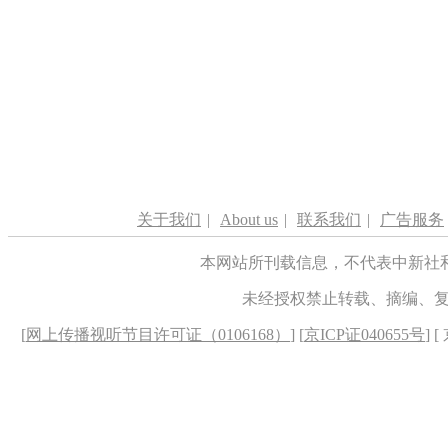
关于我们
|
About us
|
联系我们
|
广告服务
本网站所刊载信息，不代表中新社
未经授权禁止转载、摘编、
[
网上传播视听节目许可证（0106168）
] [
京ICP证040655号
] 