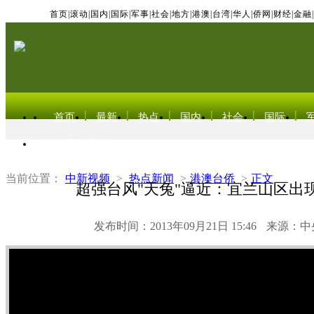
首页
|
滚动
|
国内
|
国际
|
军事
|
社会
|
地方
|
港澳
|
台湾
|
华人
|
侨网
|
财经
|
金融
|
首页
最新
热点
国内
社会
国际
东北亚电视网
当前位置：
中新视频
>
热点新闻
>
港澳台侨
>
正文
超强台风"天兔"逼近：宜兰山区出
发布时间：2013年09月21日 15:46
来源：中