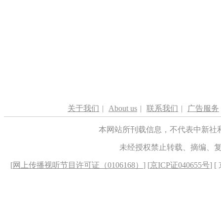
关于我们
|
About us
|
联系我们
|
广告服务
本网站所刊载信息，不代表中新社
未经授权禁止转载、摘编、
[
网上传播视听节目许可证（0106168）
] [
京ICP证040655号
] 