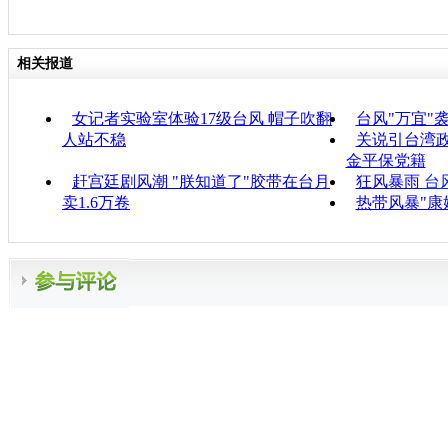
相关报道
女记者实验室体验17级台风 帽子吹翻
台风"万宜"
人站不稳
关说引台湾政
金平保党籍
赶宫廷剧风潮 "朕知道了"胶带在台月
狂风暴雨
台
卖1.6万卷
热带风暴"康