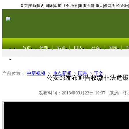
首页
|
滚动
|
国内
|
国际
|
军事
|
社会
|
地方
|
港澳
|
台湾
|
华人
|
侨网
|
财经
|
金融
|
首页
最新
热点
国内
社会
国际
东北亚电视网
当前位置：
中新视频
>
热点新闻
>
国是
>
正文
公安部发布通告收缴非法危爆
发布时间：2013年09月22日 10:07
来源：中