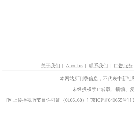
关于我们
|
About us
|
联系我们
|
广告服务
本网站所刊载信息，不代表中新社
未经授权禁止转载、摘编、
[
网上传播视听节目许可证（0106168）
] [
京ICP证040655号
] 