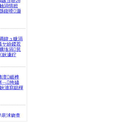
4鏃ヨ嚦26
触涓惧姙
綔鍑嗗灏
満鍏ュ眬涓
浠ヤ紛鍐茬
曠垎涓笢
《鈥濓紵
弗澶崕榫
搴﹁绔嬧
澂鈥濇寫鎴樿
缇庡浗娆查
簹涓庝腑鍥
┾€濓紝鍙嶅
解€斾笢鐩