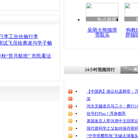
热点新闻
呆萌大熊猫滑
狗教
雪取乐
胖猫
名行李工合伙偷行李
首席试飞员徐勇凌与学子畅
秋“赏月航班” 市民看法
24小时视频排行
一周
【中国风】德云社孟鹤堂：万
深
河北无腿老兵马三小：爬行19
信号灯Plus！浑身都亮
美国发言人即兴用中文回答
现代密码学之父如何保存密
“中华赏樱胜地”无锡太湖鼋