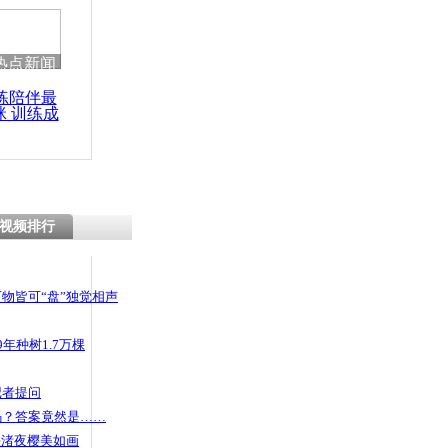
热点新闻
练陪伴最
咪 训练成
功瘦身
视频排行
物皆可“盘”独觉相声
年种树1.7万棵
记者提问
码？答案竟然是……
头渚夜樱美如画