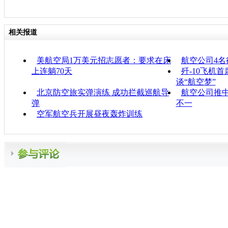
相关报道
美航空局1万美元招志愿者：要求在床
航空公司4
上连躺70天
歼-10飞机
谈“航空梦”
北京防空旅实弹演练 成功拦截巡航导
航空公司推中
弹
不一
空军航空兵开展昼夜轰炸训练