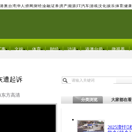
港澳
|
台湾
|
华人
|
侨网
|
财经
|
金融
|
证券
|
房产
|
能源
|
IT
|
汽车
|
游戏
|
文化
|
娱乐
|
体育
|
健康
军事
文娱
体育
财经
访谈
港澳台侨
微视界
灰遭起诉
海东方高清
分类浏览
大家都在看
2025澶忓