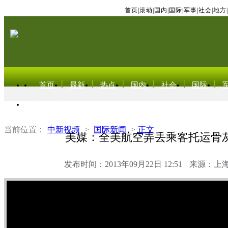
首页
|
滚动
|
国内
|
国际
|
军事
|
社会
|
地方
|
首页
最新
热点
国内
社会
国际
东北亚电视网
当前位置：
中新视频
>
国际新闻
>
正文
美媒：全美航空弄丢乘客托运骨
发布时间：2013年09月22日 12:51
来源：上