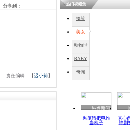
热门视频集
熷悎浣� 
分享到：
瘑灞€
搞笑
美女
娉板浗閫€
笂灏嗭細姝�
忓彈瀹炴垬
动物世
鍚稿紩澶氬
ㄤ笘鐣岃
界
BABY
秀
奇闻
美媒：全美
责任编辑：【
迟小莉
】
客托运骨灰
热点新闻
男孩错把电推
真心
当梳子
神剧