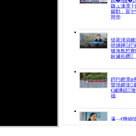
鍧�6鏈�2
鏃ュ湪澶╂
鍚勯」宸ヤ
辩华
缇庡浗涓嬪
哄摢鑸紵
獊浼氬惁寮
鈥滅伀鑽
鍔犳嬁澶ф
欒垷鑺傞
€滅唺鐚
禌
瀛﹁€咃細
€间笢鍗椾
解€滆劚閽
姪鎺ㄤ腑鍥