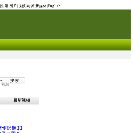
|
生活
|
图片
|
视频
|
访谈
|
新媒体
|
English
搜 索
视频
最新视频
杈炬矁鏂