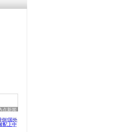
涓ㄥ浗闄呰
褰圭┖鍐涗
-10CE缁
妫€楠岋紝
浗鍏虫敞涓
航空弄丢乘
遭起诉
热点新闻
醉倒!国外
被配上中
国民乐