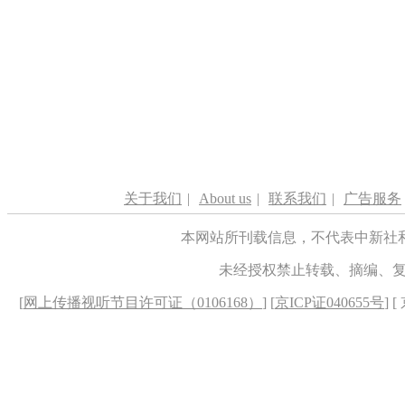
关于我们
|
About us
|
联系我们
|
广告服务
本网站所刊载信息，不代表中新社
未经授权禁止转载、摘编、
[
网上传播视听节目许可证（0106168）
] [
京ICP证040655号
] 