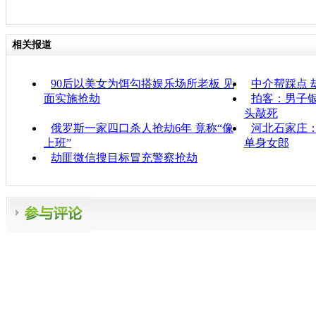
相关报道
90后以美女为饵勾搭娱乐场所老板 见
中介帮踩点 
面实施抢劫
拍客：男子银
头敲死
俄罗斯一家四口杀人抢劫6年 竟称“像
河北石家庄：
上班”
单身女郎
劫匪微信搜目标冒充警察抢劫