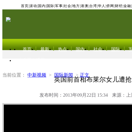
首页
|
滚动
|
国内
|
国际
|
军事
|
社会
|
地方
|
港澳
|
台湾
|
华人
|
侨网
|
财经
|
金融
|
首页
最新
热点
国内
社会
国际
东北亚电视网
当前位置：
中新视频
>
国际新闻
>
正文
英国前首相布莱尔女儿遭抢
发布时间：2013年09月22日 15:34
来源：上