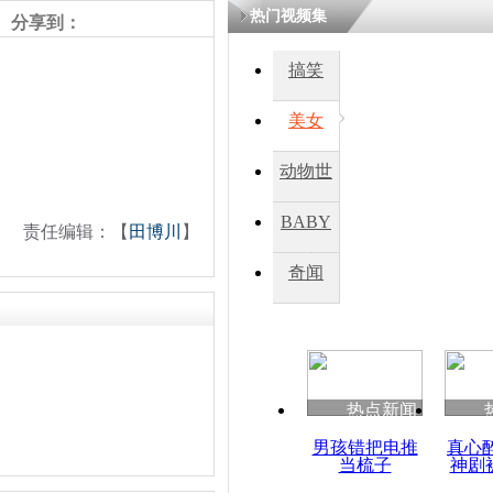
热门视频集
分享到：
四川一精神
搞笑
病发持大锤
美女
探访传承四
动物世
俗：近万民
英省亲送行
界
BABY
责任编辑：【
田博川
】
秀
奇闻
小伙骑车逆
崩溃 网上
因
热点新闻
四川兴文苗
度苗族花山
男孩错把电推
真心
当梳子
神剧