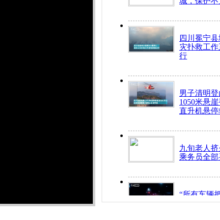
城，保护不
四川冕宁县
灾扑救工作
行
男子清明登
1050米悬
直升机悬停
九旬老人挤
乘务员全部
“所有车辆
开！”儿童
警急速救助