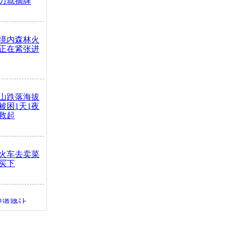
力就摘牌
境内森林火
正在紧张进
山跌落海拔
崖被困1天1夜
救起
火车去卖菜
买下
把道路让
突发疾病交