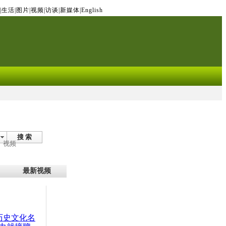
|
生活
|
图片
|
视频
|
访谈
|
新媒体
|
English
搜 索
视频
最新视频
：历史文化名