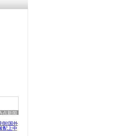
残疾男子因
砸银行
千年传统习
众为娥皇女
行被查情绪
回答崩溃原
热点新闻
乡上万人欢
节
醉倒!国外
被配上中
国民乐