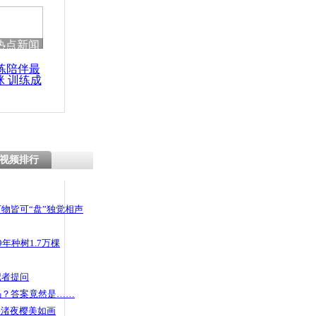
 哀思悼忠
热点新闻
练陪伴最
咪 训练成
华南 十米大
功瘦身
大洞
视频排行
物皆可“盘”独觉相声
年种树1.7万棵
记者提问
码？答案竟然是……
头渚夜樱美如画