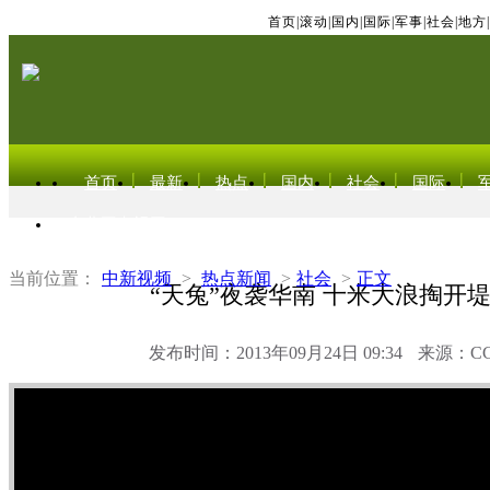
首页
|
滚动
|
国内
|
国际
|
军事
|
社会
|
地方
|
首页
最新
热点
国内
社会
国际
东北亚电视网
当前位置：
中新视频
>
热点新闻
>
社会
>
正文
“天兔”夜袭华南 十米大浪掏开
发布时间：2013年09月24日 09:34
来源：C