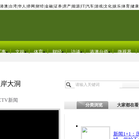
港澳
|
台湾
|
华人
|
侨网
|
财经
|
金融
|
证券
|
房产
|
能源
|
IT
|
汽车
|
游戏
|
文化
|
娱乐
|
体育
|
健康
军事
文娱
体育
财经
访谈
港澳台侨
微视界
堤岸大洞
CTV新闻
分类浏览
大家都在看
新闻1+1