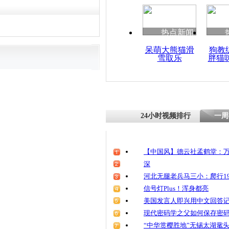
清明祭英烈
魂
热点新闻
呆萌大熊猫滑
狗教
雪取乐
胖猫
“天兔”夜袭
浪掏开堤岸
24小时视频排行
一周
【中国风】德云社孟鹤堂：万
深
河北无腿老兵马三小：爬行19
信号灯Plus！浑身都亮
美国发言人即兴用中文回答
现代密码学之父如何保存密
“中华赏樱胜地”无锡太湖鼋