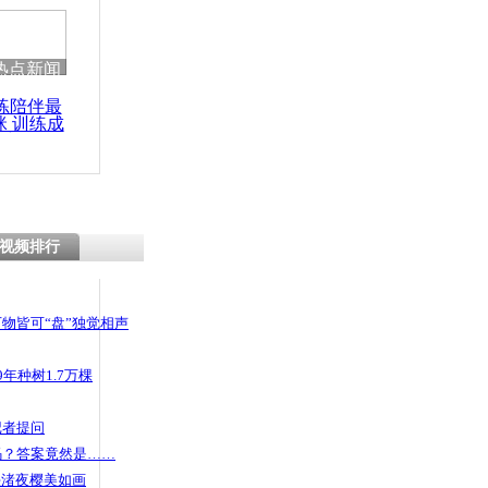
热点新闻
练陪伴最
咪 训练成
功瘦身
视频排行
物皆可“盘”独觉相声
年种树1.7万棵
记者提问
码？答案竟然是……
头渚夜樱美如画