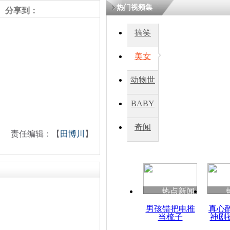
热门视频集
分享到：
搞笑
美女
动物世
界
BABY
秀
奇闻
责任编辑：【
田博川
】
热点新闻
男孩错把电推
真心
当梳子
神剧