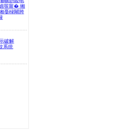
灞曠姸鍐电
婂彂甯� 缃
缃戞椂闀胯
椂
示破解
S指纹系统