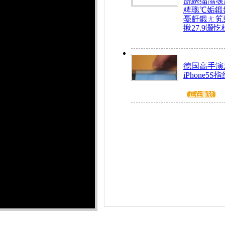
旂綉缁滃彂
粺璁℃姤鍛
戞皯鍛ㄤ笂
揪27.9灏忔
德国高手演
iPhone5