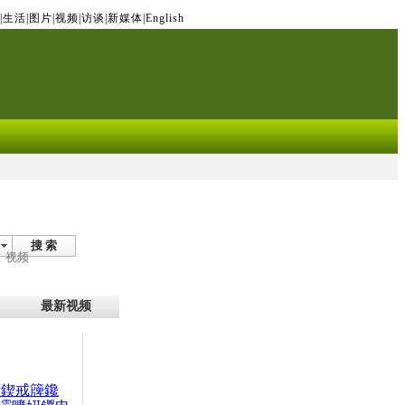
|
生活
|
图片
|
视频
|
访谈
|
新媒体
|
English
搜 索
视频
最新视频
腑鍥戒簰鑱