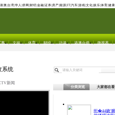
港澳
|
台湾
|
华人
|
侨网
|
财经
|
金融
|
证券
|
房产
|
能源
|
IT
|
汽车
|
游戏
|
文化
|
娱乐
|
体育
|
健康
军事
文娱
体育
财经
访谈
港澳台侨
微视界
纹系统
CTV新闻
分类浏览
大家都在看
绗�44娆′