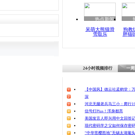
热点新闻
呆萌大熊猫滑
狗教
雪取乐
胖猫
24小时视频排行
一周
【中国风】德云社孟鹤堂：万
深
河北无腿老兵马三小：爬行19
信号灯Plus！浑身都亮
美国发言人即兴用中文回答
现代密码学之父如何保存密
“中华赏樱胜地”无锡太湖鼋