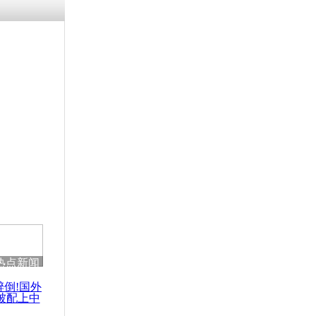
热点新闻
醉倒!国外
被配上中
国民乐