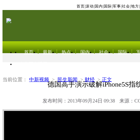
首页
|
滚动
|
国内
|
国际
|
军事
|
社会
|
地方
|
首页
最新
热点
国内
社会
国际
东北亚电视网
当前位置：
中新视频
>
民生新闻
>
财经
>
正文
德国高手演示破解iPhone5S指
发布时间：2013年09月24日 09:38
来源：C