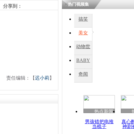
热门视频集
分享到：
四川一精神
搞笑
病发持大锤
美女
探访传承四
动物世
俗：近万民
英省亲送行
界
BABY
秀
奇闻
责任编辑：【
迟小莉
】
小伙骑车逆
崩溃 网上
因
热点新闻
四川兴文苗
度苗族花山
男孩错把电推
真心
当梳子
神剧