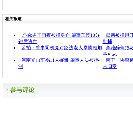
相关报道
监拍:男子雨夜被撞身亡
肇事
车停10分
母亲被撞甩
钟后逃亡
批捕
监拍：肇事司机竟对路边老人拳脚相加
奔驰醉驾致4
事可恶
河南光山车祸11人罹难
肇事
人员被控
南宁一协警
制
未归案