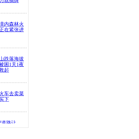
力就摘牌
境内森林火
正在紧张进
山跌落海拔
崖被困1天1夜
救起
火车去卖菜
买下
把道路让
突发疾病交