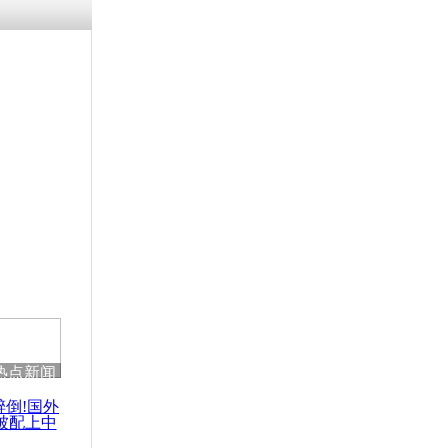
残疾男子因
砸银行
千年传统习
众为娥皇女
行被查情绪
回答崩溃原
热点新闻
乡上万人欢
节
醉倒!国外
被配上中
国民乐