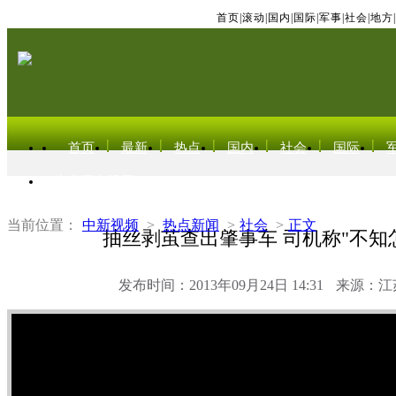
首页
|
滚动
|
国内
|
国际
|
军事
|
社会
|
地方
|
首页
最新
热点
国内
社会
国际
东北亚电视网
当前位置：
中新视频
>
热点新闻
>
社会
>
正文
抽丝剥茧查出肇事车 司机称"不知
发布时间：2013年09月24日 14:31
来源：江