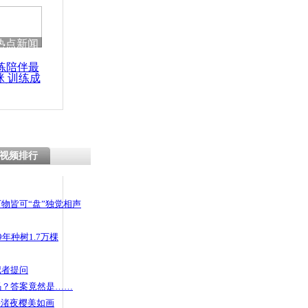
 哀思悼忠
热点新闻
练陪伴最
咪 训练成
出肇事车
功瘦身
怎么回事
视频排行
物皆可“盘”独觉相声
年种树1.7万棵
记者提问
码？答案竟然是……
头渚夜樱美如画