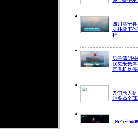
城，保护不
四川冕宁县
灾扑救工作
行
男子清明登
1050米悬
直升机悬停
九旬老人挤
乘务员全部
“所有车辆
开！”儿童
警急速救助