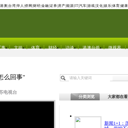
港澳
|
台湾
|
华人
|
侨网
|
财经
|
金融
|
证券
|
房产
|
能源
|
IT
|
汽车
|
游戏
|
文化
|
娱乐
|
体育
|
健康
军事
文娱
体育
财经
访谈
港澳台侨
微视界
怎么回事"
苏电视台
分类浏览
大家都在看
新闻1+1