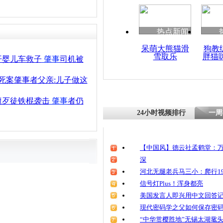
清明祭英烈
魂
热点新闻
呆萌大熊猫滑
狗教
雪取乐
胖猫
抽丝剥茧查
开婴儿车救子
肇事
司机被
司机称不知
死案肇事者父亲:儿子做这
遭歹徒铁棍袭击
肇事
者仍
24小时视频排行
一周
【中国风】德云社孟鹤堂：万
深
河北无腿老兵马三小：爬行19
信号灯Plus！浑身都亮
美国发言人即兴用中文回答
现代密码学之父如何保存密
“中华赏樱胜地”无锡太湖鼋