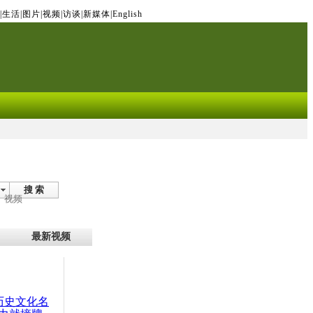
|
生活
|
图片
|
视频
|
访谈
|
新媒体
|
English
搜 索
视频
最新视频
：历史文化名