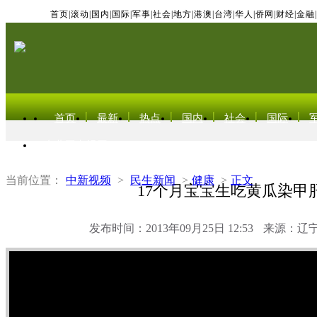
首页
|
滚动
|
国内
|
国际
|
军事
|
社会
|
地方
|
港澳
|
台湾
|
华人
|
侨网
|
财经
|
金融
|
首页
最新
热点
国内
社会
国际
东北亚电视网
当前位置：
中新视频
>
民生新闻
>
健康
>
正文
17个月宝宝生吃黄瓜染甲
发布时间：2013年09月25日 12:53
来源：辽