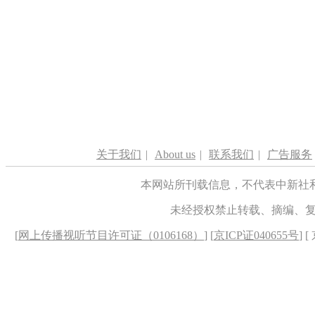
关于我们
|
About us
|
联系我们
|
广告服务
本网站所刊载信息，不代表中新社
未经授权禁止转载、摘编、
[
网上传播视听节目许可证（0106168）
] [
京ICP证040655号
] 