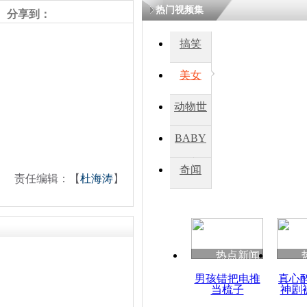
热门视频集
分享到：
搞笑
美女
动物世
界
BABY
秀
奇闻
责任编辑：【
杜海涛
】
热点新闻
男孩错把电推
真心
当梳子
神剧