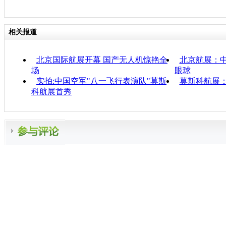
相关报道
北京国际航展开幕 国产无人机惊艳全
北京航展：
场
眼球
实拍:中国空军"八一飞行表演队"莫斯
莫斯科航展：
科航展首秀