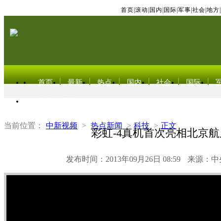
首页
|
滚动
|
国内
|
国际
|
军事
|
社会
|
地方
|
首页
最新
热点
国内
社会
国际
东北亚电视网
当前位置：
中新视频
>
热点新闻
>
科技
>
正文
彩虹-4真机首次亮相北京航
发布时间：2013年09月26日 08:59
来源：中