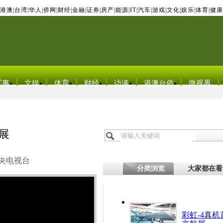
港澳
|
台湾
|
华人
|
侨网
|
财经
|
金融
|
证券
|
房产
|
能源
|
IT
|
汽车
|
游戏
|
文化
|
娱乐
|
体育
|
健康
军事
文娱
体育
财经
访谈
港澳台侨
微视界
展
央电视台
分类浏览
大家都在看
彩虹-4真