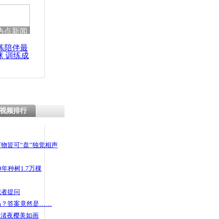
热点新闻
练陪伴最
咪 训练成
功瘦身
视频排行
物皆可“盘”独觉相声
年种树1.7万棵
记者提问
码？答案竟然是……
头渚夜樱美如画