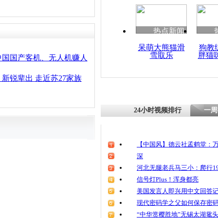
热点新闻
呆萌大熊猫滑
狗教
雪取乐
胖猫
中国国产客机、无人机赚人
新锐辈出 走近苏27家族
24小时视频排行
一周
【中国风】德云社孟鹤堂：万
深
河北无腿老兵马三小：爬行19
信号灯Plus！浑身都亮
美国发言人即兴用中文回答
现代密码学之父如何保存密
“中华赏樱胜地”无锡太湖鼋