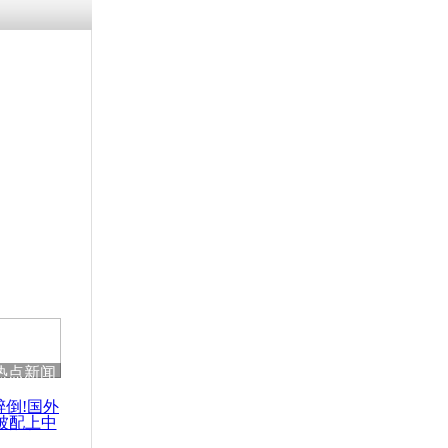
热点新闻
醉倒!国外
被配上中
国民乐