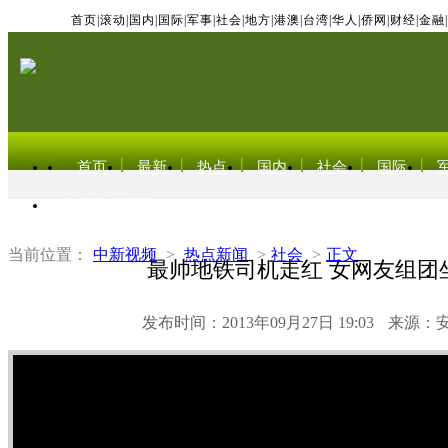
首页
|
滚动
|
国内
|
国际
|
军事
|
社会
|
地方
|
港澳
|
台湾
|
华人
|
侨网
|
财经
|
金融
|
首页
最新
热点
国内
社会
国际
东北亚电视网
当前位置：
中新视频
>
热点新闻
>
社会
>
正文
最帅地铁司机走红 女网友组团
发布时间：2013年09月27日 19:03
来源：