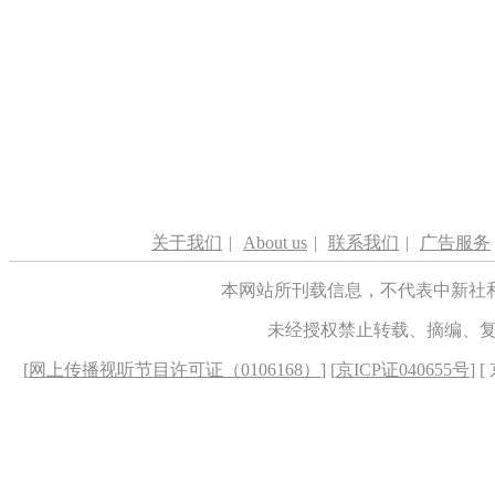
关于我们
|
About us
|
联系我们
|
广告服务
本网站所刊载信息，不代表中新社
未经授权禁止转载、摘编、
[
网上传播视听节目许可证（0106168）
] [
京ICP证040655号
] 