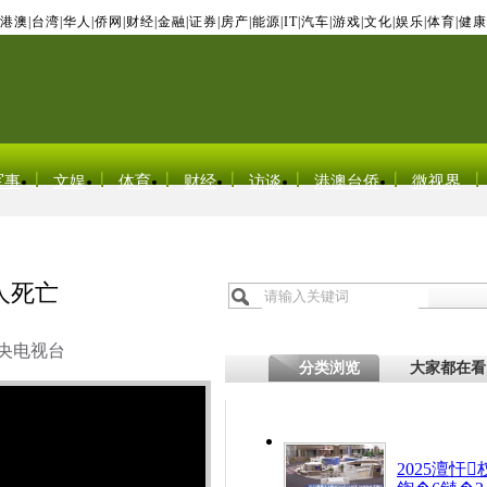
港澳
|
台湾
|
华人
|
侨网
|
财经
|
金融
|
证券
|
房产
|
能源
|
IT
|
汽车
|
游戏
|
文化
|
娱乐
|
体育
|
健康
军事
文娱
体育
财经
访谈
港澳台侨
微视界
人死亡
央电视台
分类浏览
大家都在看
2025澶忓