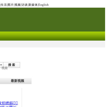
|
生活
|
图片
|
视频
|
访谈
|
新媒体
|
English
搜 索
视频
最新视频
杈炬矁鏂