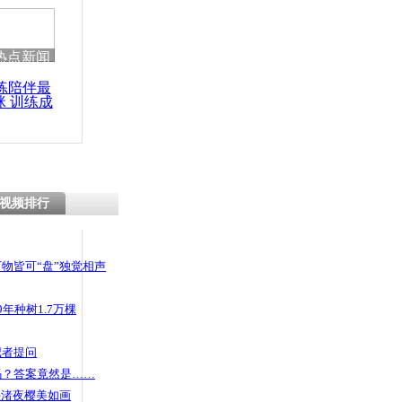
热点新闻
练陪伴最
咪 训练成
功瘦身
视频排行
物皆可“盘”独觉相声
年种树1.7万棵
记者提问
码？答案竟然是……
头渚夜樱美如画