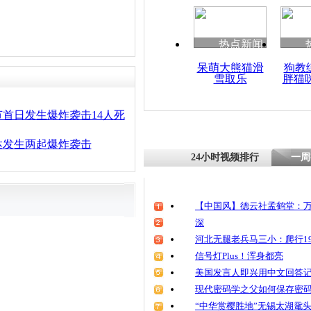
热点新闻
呆萌大熊猫滑
狗教
雪取乐
胖猫
首日发生爆炸袭击14人死
达发生两起爆炸袭击
24小时视频排行
一周
【中国风】德云社孟鹤堂：万
深
河北无腿老兵马三小：爬行19
信号灯Plus！浑身都亮
美国发言人即兴用中文回答
现代密码学之父如何保存密
“中华赏樱胜地”无锡太湖鼋