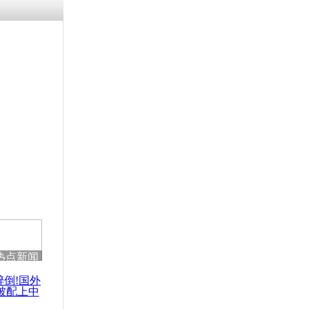
涓ㄥ浗闄呰
褰圭┖鍐涗
-10CE缁
妫€楠岋紝
浗鍏虫敞涓
区爆炸袭击
亡
热点新闻
醉倒!国外
被配上中
国民乐