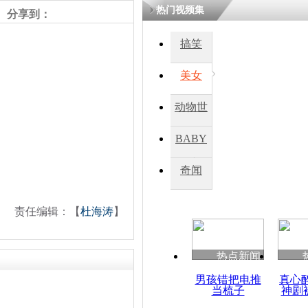
热门视频集
熷悎浣� 
分享到：
瘑灞€
搞笑
美女
娉板浗閫€
笂灏嗭細姝�
忓彈瀹炴垬
动物世
鍚稿紩澶氬
ㄤ笘鐣岃
界
BABY
秀
奇闻
大马士革郊
致数十人死
责任编辑：【
杜海涛
】
热点新闻
男孩错把电推
真心
当梳子
神剧