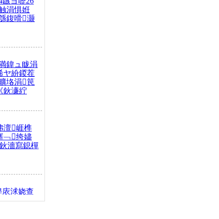
4鏃ヨ嚦26
触涓惧姙
綔鍑嗗灏
満鍏ュ眬涓
浠ヤ紛鍐茬
曠垎涓笢
《鈥濓紵
弗澶崕榫
搴﹁绔嬧
澂鈥濇寫鎴樿
缇庡浗娆查
簹涓庝腑鍥
┾€濓紝鍙嶅
解€斾笢鐩