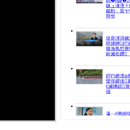
鍧�6鏈�2
鏃ュ湪澶╂
鍚勯」宸ヤ
辩华
缇庡浗涓嬪
哄摢鑸紵
獊浼氬惁寮
鈥滅伀鑽
鍔犳嬁澶ф
欒垷鑺傞
€滅唺鐚
禌
瀛﹁€咃細
€间笢鍗椾
解€滆劚閽
姪鎺ㄤ腑鍥