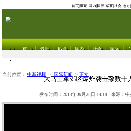
首页
|
滚动
|
国内
|
国际
|
军事
|
社会
|
地方
|
首页
最新
热点
国内
社会
国际
东北亚电视网
当前位置：
中新视频
>
国际新闻
>
正文
大马士革郊区爆炸袭击致数十
发布时间：2013年09月28日 14:18
来源：中