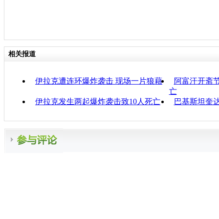
相关报道
伊拉克遭连环爆炸袭击 现场一片狼藉
阿富汗开斋节
亡
伊拉克发生两起爆炸袭击致10人死亡
巴基斯坦奎