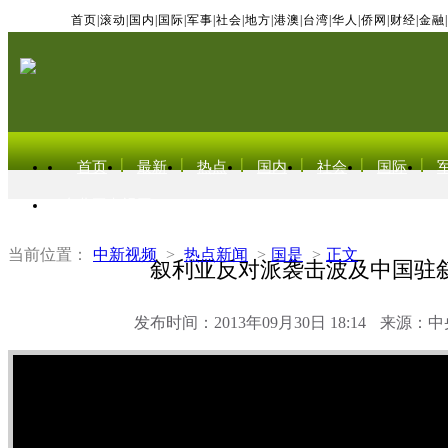
首页
|
滚动
|
国内
|
国际
|
军事
|
社会
|
地方
|
港澳
|
台湾
|
华人
|
侨网
|
财经
|
金融
|
首页
最新
热点
国内
社会
国际
东北亚电视网
当前位置：
中新视频
>
热点新闻
>
国是
>
正文
叙利亚反对派袭击波及中国驻
发布时间：2013年09月30日 18:14
来源：中