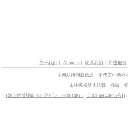
关于我们
|
About us
|
联系我们
|
广告服务
本网站所刊载信息，不代表中新社
未经授权禁止转载、摘编、
[
网上传播视听节目许可证（0106168）
] [
京ICP证040655号
] 