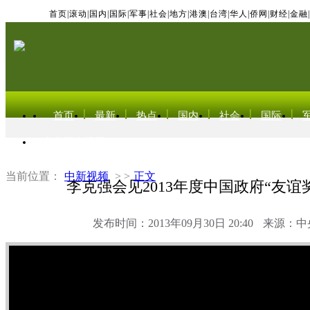
首页
|
滚动
|
国内
|
国际
|
军事
|
社会
|
地方
|
港澳
|
台湾
|
华人
|
侨网
|
财经
|
金融
|
首页
最新
热点
国内
社会
国际
东北亚电视网
当前位置：
中新视频
> >
正文
李克强会见2013年度中国政府“友谊
发布时间：2013年09月30日 20:40
来源：中