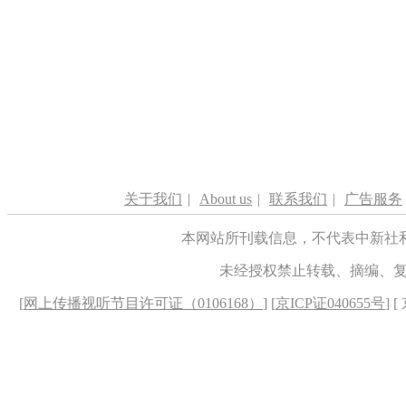
关于我们
|
About us
|
联系我们
|
广告服务
本网站所刊载信息，不代表中新社
未经授权禁止转载、摘编、
[
网上传播视听节目许可证（0106168）
] [
京ICP证040655号
] 