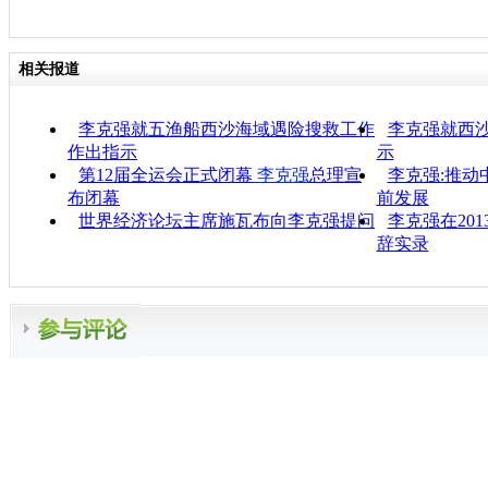
相关报道
李克强就五渔船西沙海域遇险搜救工作
李克强就西
作出指示
示
第12届全运会正式闭幕
李克强
总理宣
李克强:推动
布闭幕
前发展
世界经济论坛主席施瓦布向李克强提问
李克强在20
辞实录