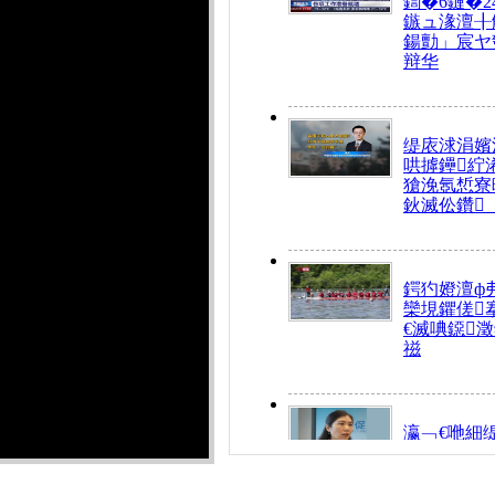
鍧�6鏈�2
鏃ュ湪澶╂
鍚勯」宸ヤ
辩华
缇庡浗涓嬪
哄摢鑸紵
獊浼氬惁寮
鈥滅伀鑽
鍔犳嬁澶ф
欒垷鑺傞
€滅唺鐚
禌
瀛﹁€咃細
€间笢鍗椾
解€滆劚閽
姪鎺ㄤ腑鍥