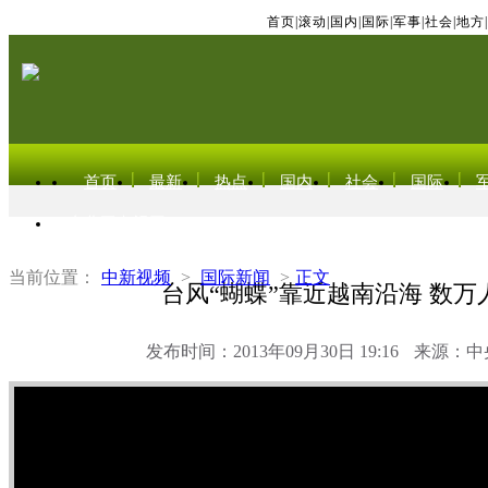
首页
|
滚动
|
国内
|
国际
|
军事
|
社会
|
地方
|
首页
最新
热点
国内
社会
国际
东北亚电视网
当前位置：
中新视频
>
国际新闻
>
正文
台风“蝴蝶”靠近越南沿海 数万
发布时间：2013年09月30日 19:16
来源：中