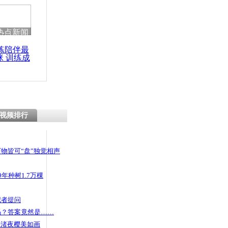
热点新闻
练陪伴最
咪 训练成
功瘦身
视频排行
物皆可“盘”独觉相声
年种树1.7万棵
记者提问
码？答案竟然是……
头渚夜樱美如画