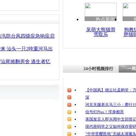
热点新闻
呆萌大熊猫滑
狗教
雪取乐
胖猫
防汛防台风四级应急响应启
袭来 汕头一只2吨重河马出
”汕尾掀翻房舍 逃生者忆
24小时视频排行
一周
【中国风】德云社孟鹤堂：万
深
河北无腿老兵马三小：爬行19
信号灯Plus！浑身都亮
美国发言人即兴用中文回答
现代密码学之父如何保存密
“中华赏樱胜地”无锡太湖鼋