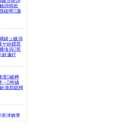
4鏃ヨ嚦26
触涓惧姙
綔鍑嗗灏
満鍏ュ眬涓
浠ヤ紛鍐茬
曠垎涓笢
《鈥濓紵
弗澶崕榫
搴﹁绔嬧
澂鈥濇寫鎴樿
缇庡浗娆查
簹涓庝腑鍥
┾€濓紝鍙嶅
解€斾笢鐩