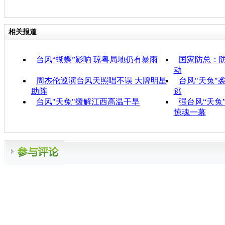
相关报道
台风“蝴蝶”影响 琼粤局地仍有暴雨
国家防总：
动
周杰伦巡演台风天照唱不误 大牌明星
台风"天兔"
助阵
逃
台风"天兔"缓解江西高温干旱
强台风“天兔
惊魂一幕