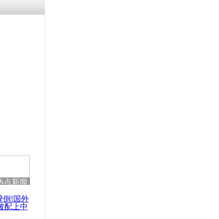
涓ㄥ浗闄呰
褰圭┖鍐涗
-10CE缁
妫€楠岋紝
浗鍏虫敞涓
”靠近越南沿
撤离
热点新闻
醉倒!国外
被配上中
国民乐