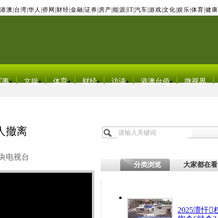
港澳
|
台湾
|
华人
|
侨网
|
财经
|
金融
|
证券
|
房产
|
能源
|
IT
|
汽车
|
游戏
|
文化
|
娱乐
|
体育
|
健康
军事
文娱
体育
财经
访谈
港澳台侨
微视界
人撤离
央电视台
分类浏览
大家都在看
2025澶忓