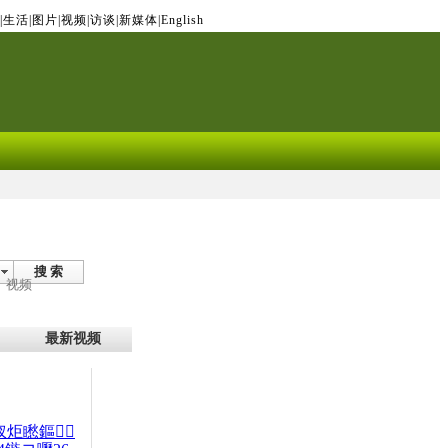
|
生活
|
图片
|
视频
|
访谈
|
新媒体
|
English
搜 索
视频
最新视频
杈炬矁鏂