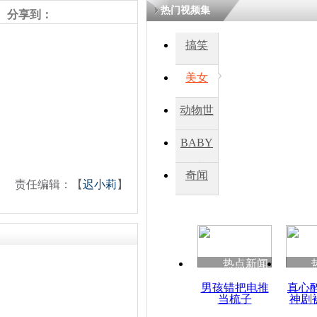
热门视频集
熷悎浣� 
分享到：
瘑灞€
搞笑
美女
娉板浗閫€
笂灏嗭細姝�
忓彈瀹炴垬
动物世
鍚稿紩澶氬
ㄤ笘鐣岃
界
BABY
秀
奇闻
台风“蝴蝶
责任编辑：【
迟小莉
】
海 数万人
热点新闻
男孩错把电推
真心
当梳子
神剧