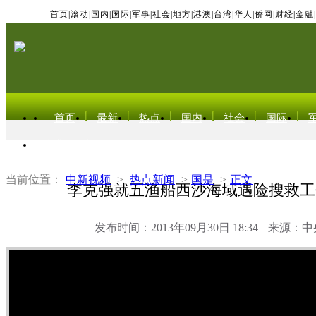
首页
|
滚动
|
国内
|
国际
|
军事
|
社会
|
地方
|
港澳
|
台湾
|
华人
|
侨网
|
财经
|
金融
|
首页
最新
热点
国内
社会
国际
东北亚电视网
当前位置：
中新视频
>
热点新闻
>
国是
>
正文
李克强就五渔船西沙海域遇险搜救工
发布时间：2013年09月30日 18:34
来源：中