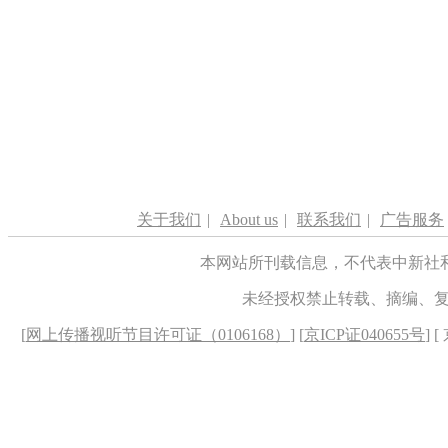
关于我们
|
About us
|
联系我们
|
广告服务
本网站所刊载信息，不代表中新社
未经授权禁止转载、摘编、
[
网上传播视听节目许可证（0106168）
] [
京ICP证040655号
] 