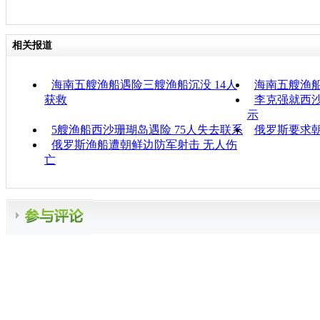
相关报道
海南五艘渔船遇险三艘渔船沉没 14人
海南五艘渔船
获救
李克强就西
示
5艘渔船西沙珊瑚岛遇险 75人失去联系
俄罗斯要求
俄罗斯渔船遭朝鲜边防军射击 无人伤
亡