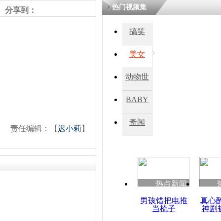
热门视频集
分享到：
搞笑
美女
动物世
界
BABY
秀
奇闻
责任编辑：【
迟小莉
】
热点新闻
男孩错把电推
真心
当梳子
神剧