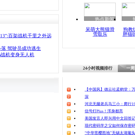
热点新闻
呆萌大熊猫滑
狗教
雪取乐
胖猫
013”:百架战机千里之外远
落 驾驶员成功逃生
16战机变身无人机
24小时视频排行
一周
【中国风】德云社孟鹤堂：万
深
河北无腿老兵马三小：爬行19
信号灯Plus！浑身都亮
美国发言人即兴用中文回答
现代密码学之父如何保存密
“中华赏樱胜地”无锡太湖鼋