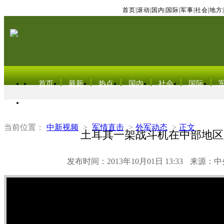
首页
|
滚动
|
国内
|
国际
|
军事
|
社会
|
地方
|
首页
最新
热点
国内
社会
国际
东北亚电视网
当前位置：
中新视频
>
军情直击
>
外军动态
>
正文
土耳其一架战斗机在中部地区
发布时间：2013年10月01日 13:33
来源：中