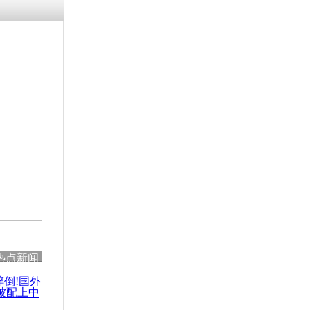
热点新闻
醉倒!国外
被配上中
国民乐