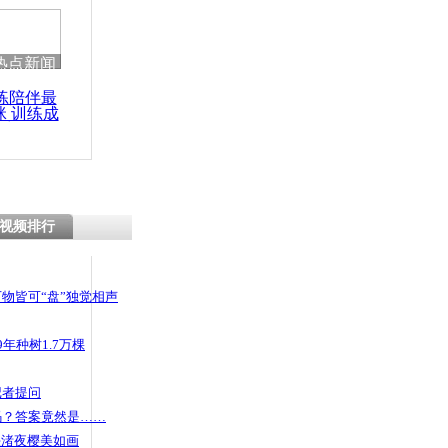
热点新闻
练陪伴最
咪 训练成
功瘦身
视频排行
物皆可“盘”独觉相声
年种树1.7万棵
记者提问
码？答案竟然是……
头渚夜樱美如画