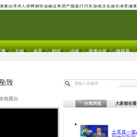
港澳
|
台湾
|
华人
|
侨网
|
财经
|
金融
|
证券
|
房产
|
能源
|
IT
|
汽车
|
游戏
|
文化
|
娱乐
|
体育
|
健康
军事
文娱
体育
财经
访谈
港澳台侨
微视界
坠毁
央电视台
分类浏览
大家都在看
土耳其一架