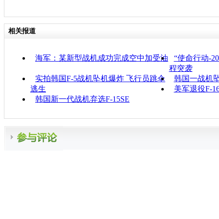
相关报道
海军：某新型战机成功完成空中加受油
“使命行动-2
程突袭
实拍韩国F-5战机坠机爆炸 飞行员跳伞
韩国一战机坠
逃生
美军退役F-
韩国新一代战机弃选F-15SE