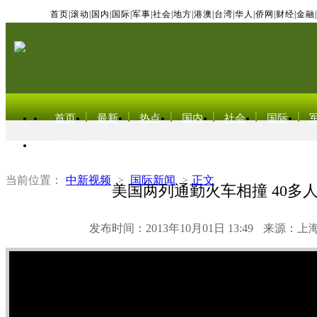
首页
|
滚动
|
国内
|
国际
|
军事
|
社会
|
地方
|
港澳
|
台湾
|
华人
|
侨网
|
财经
|
金融
|
首页
最新
热点
国内
社会
国际
东北亚电视网
当前位置：
中新视频
>
国际新闻
>
正文
美国两列通勤火车相撞 40多
发布时间：2013年10月01日 13:49
来源：上