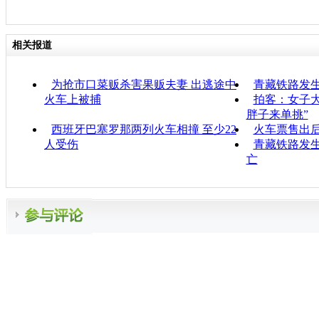
相关报道
为抢市口菜贩杀害果贩夫妻 出逃途中
青藏铁路发
火车上被捕
拍客：女子大
胖子来单挑”
西班牙巴塞罗那两列火车相撞 至少22
火车票售出后
人受伤
青藏铁路发生
亡