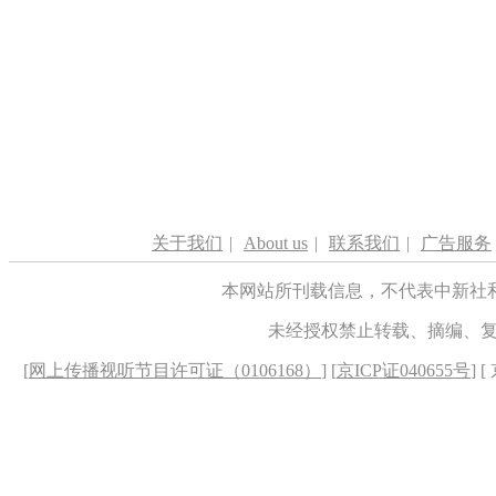
关于我们
|
About us
|
联系我们
|
广告服务
本网站所刊载信息，不代表中新社
未经授权禁止转载、摘编、
[
网上传播视听节目许可证（0106168）
] [
京ICP证040655号
] 