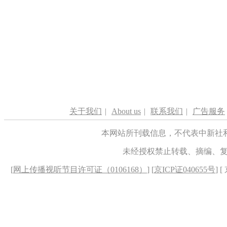
关于我们
|
About us
|
联系我们
|
广告服务
本网站所刊载信息，不代表中新社
未经授权禁止转载、摘编、
[
网上传播视听节目许可证（0106168）
] [
京ICP证040655号
] 