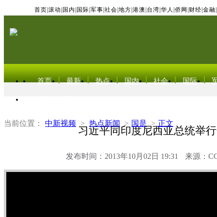
首页
|
滚动
|
国内
|
国际
|
军事
|
社会
|
地方
|
港澳
|
台湾
|
华人
|
侨网
|
财经
|
金融
|
首页
最新
热点
国内
社会
国际
东北亚电视网
当前位置：
中新视频
>
热点新闻
>
国是
>
正文
习近平同印度尼西亚总统举行
发布时间：2013年10月02日 19:31
来源：C